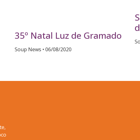
S
d
35º Natal Luz de Gramado
S
Soup News
06/08/2020
o
te,
oco