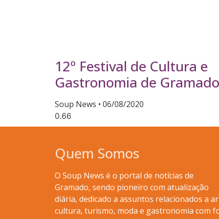
12º Festival de Cultura e
Gastronomia de Gramad
Soup News
06/08/2020
Quem Somos
O Soup News é o portal de notícias de
Gramado, sendo pioneiro com atualização
diária, dedicado a assuntos relacionados a ar
cultura, turismo, moda e gastronomia com f