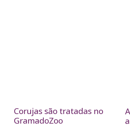
Corujas são tratadas no
A
GramadoZoo
a