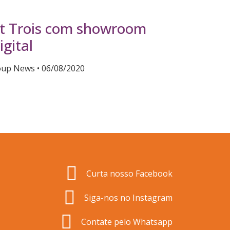
t Trois com showroom
igital
oup News
06/08/2020
Curta nosso Facebook
Siga-nos no Instagram
Contate pelo Whatsapp