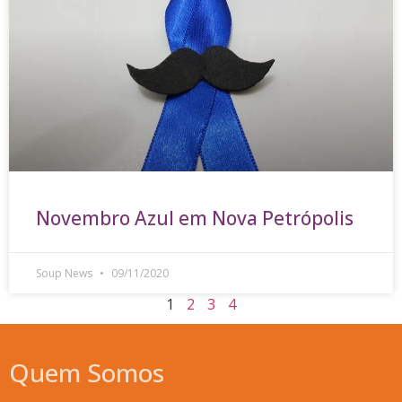
Novembro Azul em Nova Petrópolis
Soup News
09/11/2020
1
2
3
4
Quem Somos