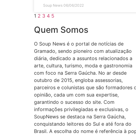
Soup News
06/06/2022
1
2
3
4
5
Quem Somos
O Soup News é o portal de notícias de
Gramado, sendo pioneiro com atualização
diária, dedicado a assuntos relacionados a
arte, cultura, turismo, moda e gastronomia
com foco na Serra Gaúcha. No ar desde
outubro de 2015, engloba assessorias,
parceiros e colunistas que são formadores 
opinião, cada um com sua expertise,
garantindo o sucesso do site. Com
informações privilegiadas e exclusivas, o
SoupNews se destaca na Serra Gaúcha,
conquistando leitores do Sul e até fora do
Brasil. A escolha do nome é referência à po