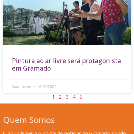
Pintura ao ar livre será protagonista
em Gramado
Soup News
16/02/2024
1
2
3
4
5
Quem Somos
O Soup News é o portal de notícias de Gramado, sendo