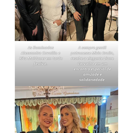
As iluminadas
A sempre gentil
Alessandra Cavallin e
patronesse Miria Broilo,
Rita Maldaner em tarde
recebe a elegante Liane
festiva.
Carvalho em um
encontro especial de
amizade e
solidariedade.