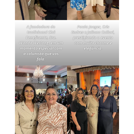
A fundadora do
Paula Jaeger, Cris
tradicional Chá
Endres e Juliana Caliari,
Beneficente, Sra.
prestigiando o evento
Wanda Werlang, em um
com muito charme e
momento especial com
elegância.
a colunista que vos
fala.