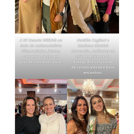
A RP Renata Willrich ao
Natália Cagliari e
lado do cerimonialista
Mariana Dietrich
Gilmar Júnior, juntos,
Ravanello, radiantes no
somando forças em
chá beneficente do
prol de uma boa causa.
Rotary, em uma tarde
de solidariedade e bons
encontros.