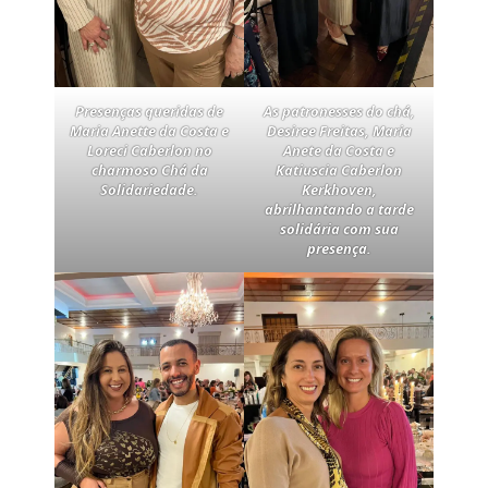
Presenças queridas de
As patronesses do chá,
Maria Anette da Costa e
Desiree Freitas, Maria
Loreci Caberlon no
Anete da Costa e
charmoso Chá da
Katiuscia Caberlon
Solidariedade.
Kerkhoven,
abrilhantando a tarde
solidária com sua
presença.