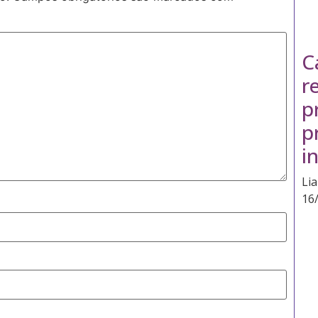
C
r
p
p
i
Li
16