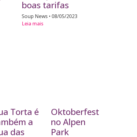
boas tarifas
Soup News
08/05/2023
Leia mais
ua Torta é
Oktoberfest
ambém a
no Alpen
ua das
Park