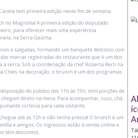
Canela tem primeira edição neste fim de semana.
ch no Magnólia! A primeira edição do disputado
neiro, para oferecer mais uma experiência
nela, na Serra Gaúcha.
doces e salgadas, formando um banquete delicioso com
a das marcas registradas do restaurante que é um dos
a a serra. Sob a coordenação da chef Roberta Rech na
da Chies na decoração, o brunch é um dos programas
disposição do público das 11h às 15h, mini porções de
A
 chegam direto na mesa. Para acompanhar, suco, chá,
umante cortesia para cada visitante.
í
A
 chegue até às 12h e não tenha pressa! O brunch é um
ília e amigos. Os ingressos estão à venda online e
Tá
os têm desconto).
11