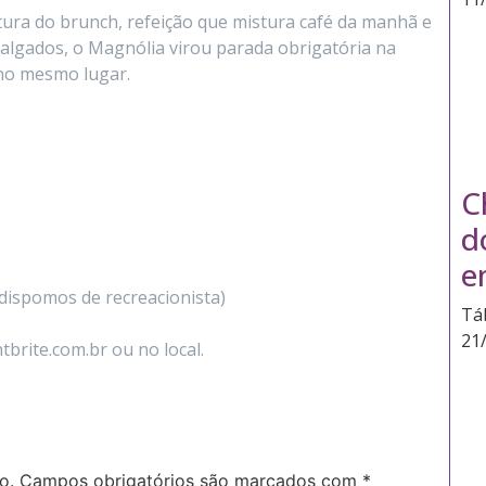
tura do brunch, refeição que mistura café da manhã e
salgados, o Magnólia virou parada obrigatória na
 no mesmo lugar.
C
d
e
(dispomos de recreacionista)
Tá
21
brite.com.br ou no local.
o.
Campos obrigatórios são marcados com
*