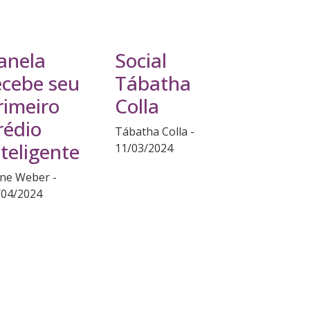
anela
Social
ecebe seu
Tábatha
rimeiro
Colla
rédio
Tábatha Colla
nteligente
11/03/2024
ane Weber
/04/2024