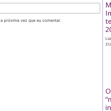
M
I
t
 a próxima vez que eu comentar.
2
Li
31
O
“
i