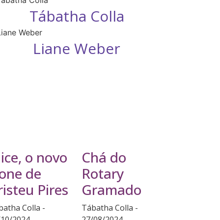
Tábatha Colla
Liane Weber
lice, o novo
Chá do
cone de
Rotary
risteu Pires
Gramado
batha Colla
Tábatha Colla
/10/2024
27/08/2024