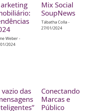
arketing
Mix Social
mobiliário:
SoupNews
endências
Tábatha Colla
024
27/01/2024
ane Weber
/01/2024
 vazio das
Conectando
mensagens
Marcas e
nteligentes”
Público