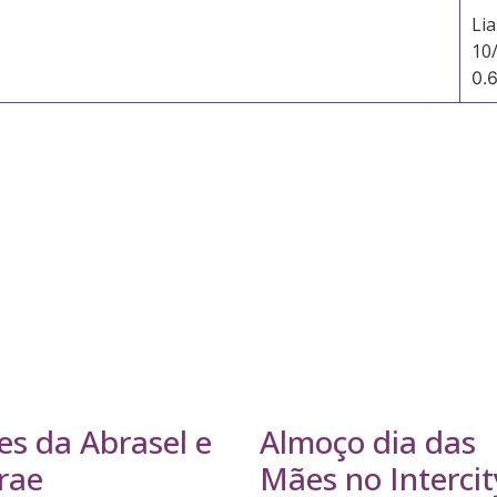
Li
10
es da Abrasel e
Almoço dia das
rae
Mães no Intercit