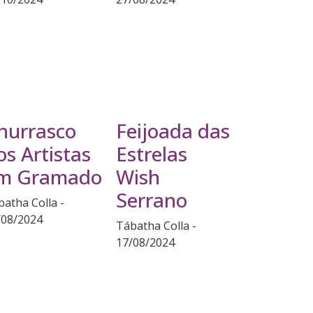
hurrasco
Feijoada das
os Artistas
Estrelas
m Gramado
Wish
Serrano
batha Colla
/08/2024
Tábatha Colla
17/08/2024