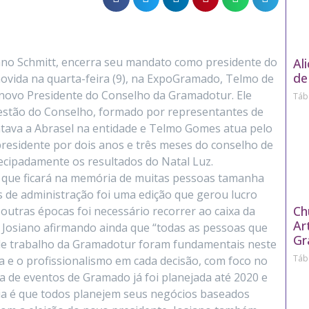
ano Schmitt, encerra seu mandato como presidente do
Al
de
vida na quarta-feira (9), na ExpoGramado, Telmo de
 novo Presidente do Conselho da Gramadotur. Ele
Táb
estão do Conselho, formado por representantes de
ntava a Abrasel na entidade e Telmo Gomes atua pelo
presidente por dois anos e três meses do conselho de
cipadamente os resultados do Natal Luz.
 que ficará na memória de muitas pessoas tamanha
 de administração foi uma edição que gerou lucro
Ch
outras épocas foi necessário recorrer ao caixa da
Ar
u Josiano afirmando ainda que “todas as pessoas que
Gr
 de trabalho da Gramadotur foram fundamentais neste
Táb
 e o profissionalismo em cada decisão, com foco no
 de eventos de Gramado já foi planejada até 2020 e
eia é que todos planejem seus negócios baseados