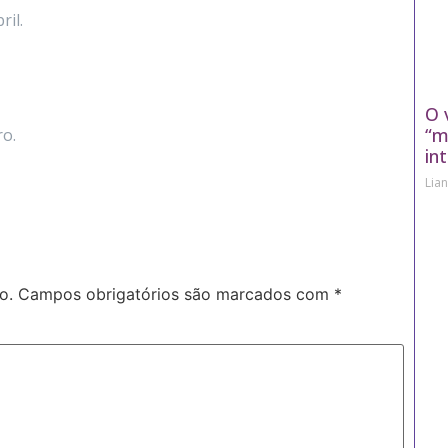
il.
O 
“m
ro.
in
Lia
o.
Campos obrigatórios são marcados com
*