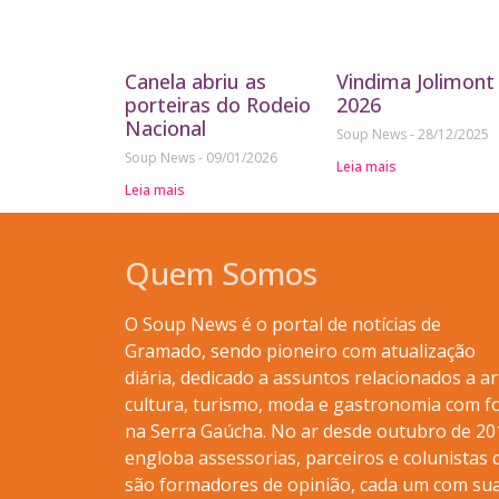
Canela abriu as
Vindima Jolimont
porteiras do Rodeio
2026
Nacional
Soup News
28/12/2025
Soup News
09/01/2026
Leia mais
Leia mais
Quem Somos
O Soup News é o portal de notícias de
Gramado, sendo pioneiro com atualização
diária, dedicado a assuntos relacionados a ar
cultura, turismo, moda e gastronomia com f
na Serra Gaúcha. No ar desde outubro de 20
engloba assessorias, parceiros e colunistas 
são formadores de opinião, cada um com su