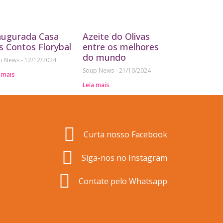
augurada Casa
Azeite do Olivas
s Contos Florybal
entre os melhores
do mundo
p News
12/12/2024
Soup News
21/10/2024
 mais
Leia mais
Curta nosso Facebook
Siga-nos no Instagram
Contate pelo Whatsapp