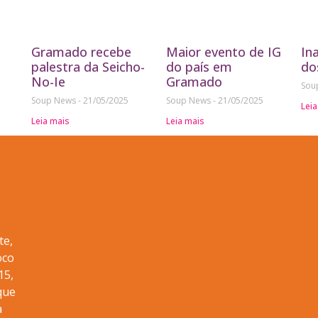
Gramado recebe
Maior evento de IG
In
palestra da Seicho-
do país em
do
No-Ie
Gramado
Sou
Soup News
21/05/2025
Soup News
21/05/2025
Leia
Leia mais
Leia mais
te,
oco
15,
que
a