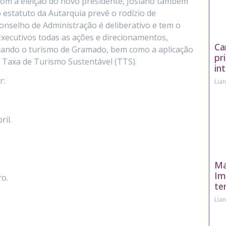
Com a eleição do novo presidente, Josiano também
 estatuto da Autarquia prevê o rodízio de
onselho de Administração é deliberativo e tem o
 Executivos todas as ações e direcionamentos,
Ca
tando o turismo de Gramado, bem como a aplicação
pr
a Taxa de Turismo Sustentável (TTS).
in
r:
Lia
il.
Ma
Im
ro.
te
Lia