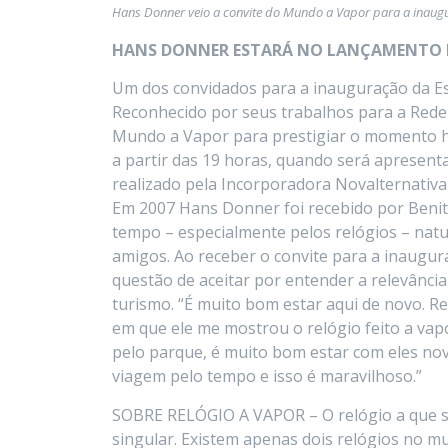
Hans Donner veio a convite do Mundo a Vapor para a inaug
HANS DONNER ESTARÁ NO LANÇAMENTO 
Um dos convidados para a inauguração da Est
Reconhecido por seus trabalhos para a Rede
Mundo a Vapor para prestigiar o momento his
a partir das 19 horas, quando será apresen
realizado pela Incorporadora Novalternativ
Em 2007 Hans Donner foi recebido por Benit
tempo – especialmente pelos relógios – nat
amigos. Ao receber o convite para a inaugu
questão de aceitar por entender a relevânci
turismo. “É muito bom estar aqui de novo. 
em que ele me mostrou o relógio feito a v
pelo parque, é muito bom estar com eles no
viagem pelo tempo e isso é maravilhoso.”
SOBRE RELÓGIO A VAPOR – O relógio a que s
singular. Existem apenas dois relógios no 