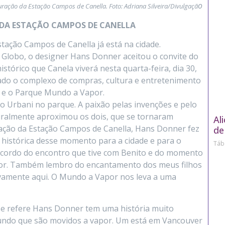
o
uração da Estação Campos de Canella. Foto:
Adriana Silveira/Divulgaçã
DA ESTAÇÃO CAMPOS DE CANELLA
ação Campos de Canella já está na cidade.
 Globo, o designer Hans Donner aceitou o convite do
tórico que Canela viverá nesta quarta-feira, dia 30,
tado o complexo de compras, cultura e entretenimento
a e o Parque Mundo a Vapor.
o Urbani no parque. A paixão pelas invenções e pelo
uralmente aproximou os dois, que se tornaram
Al
ração da Estação Campos de Canella, Hans Donner fez
de
a histórica desse momento para a cidade e para o
Táb
Recordo do encontro que tive com Benito e do momento
apor. Também lembro do encantamento dos meus filhos
vamente aqui. O Mundo a Vapor nos leva a uma
e refere Hans Donner tem uma história muito
mundo que são movidos a vapor. Um está em Vancouver