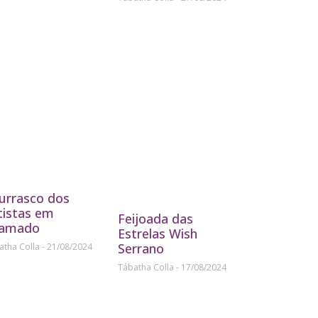
urrasco dos
tistas em
Feijoada das
amado
Estrelas Wish
Serrano
atha Colla
21/08/2024
Tábatha Colla
17/08/2024