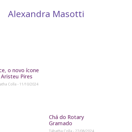
Alexandra Masotti
D
ice, o novo ícone
 Aristeu Pires
atha Colla
11/10/2024
Chá do Rotary
Gramado
Tábatha Colla
27/08/2024