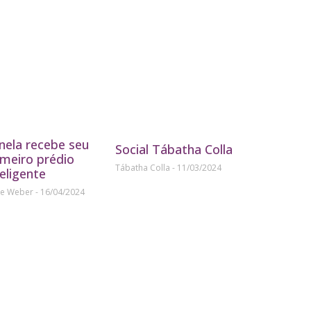
nela recebe seu
Social Tábatha Colla
imeiro prédio
Tábatha Colla
11/03/2024
teligente
ne Weber
16/04/2024