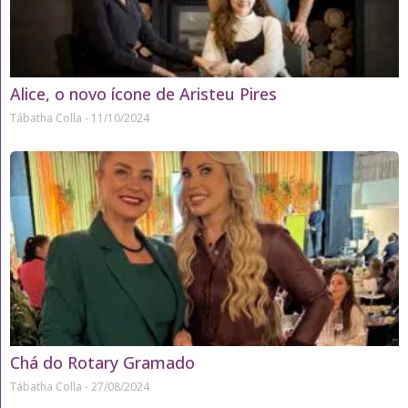
Alice, o novo ícone de Aristeu Pires
Tábatha Colla
11/10/2024
Chá do Rotary Gramado
Tábatha Colla
27/08/2024