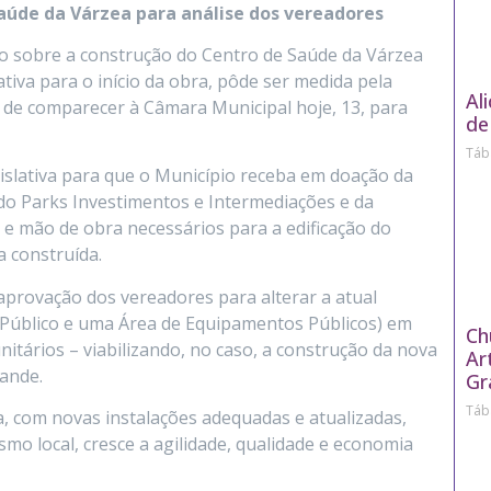
aúde da Várzea para análise dos vereadores
ivo sobre a construção do Centro de Saúde da Várzea
iva para o início da obra, pôde ser medida pela
Al
T) de comparecer à Câmara Municipal hoje, 13, para
de
Táb
gislativa para que o Município receba em doação da
o Parks Investimentos e Intermediações e da
e mão de obra necessários para a edificação do
a construída.
 aprovação dos vereadores para alterar a atual
o Público e uma Área de Equipamentos Públicos) em
Ch
itários – viabilizando, no caso, a construção da nova
Ar
ande.
Gr
Táb
a, com novas instalações adequadas e atualizadas,
mo local, cresce a agilidade, qualidade e economia