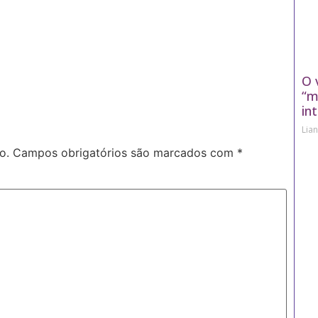
O 
“m
in
Lia
o.
Campos obrigatórios são marcados com
*