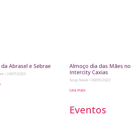
 da Abrasel e Sebrae
Almoço dia das Mães no
Intercity Caxias
ews
24/07/2023
Soup News
09/05/2023
s
Leia mais
Eventos