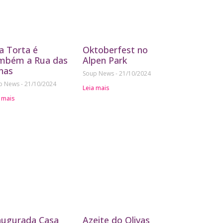
a Torta é
Oktoberfest no
mbém a Rua das
Alpen Park
nas
Soup News
21/10/2024
p News
21/10/2024
Leia mais
 mais
augurada Casa
Azeite do Olivas