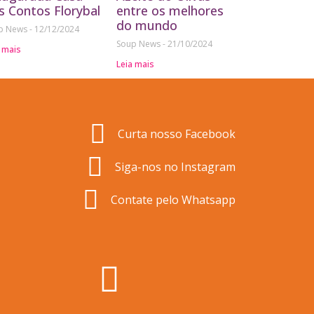
s Contos Florybal
entre os melhores
do mundo
p News
12/12/2024
Soup News
21/10/2024
 mais
Leia mais
Curta nosso Facebook
Siga-nos no Instagram
Contate pelo Whatsapp