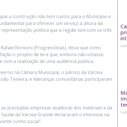
 que a construção não tem custos para o Município e
undamental para oferecer um serviço à altura da
Ca
 representação política que a região tem com os três
pr
in
Lia
Rafael Ronsoni (Progressistas), disse que como
ação o projeto de lei e que, embora não votasse,
e com a realização de uma audiência pública.
governo na Câmara Municipal, o pároco da Várzea
 João Teixeira, e lideranças comunitárias participaram
Ma
Im
te
 as precitadas empresas doadoras dos materiais e da
Lia
 Saúde da Várzea Grande declararam o interesse na
vante cunho social”.