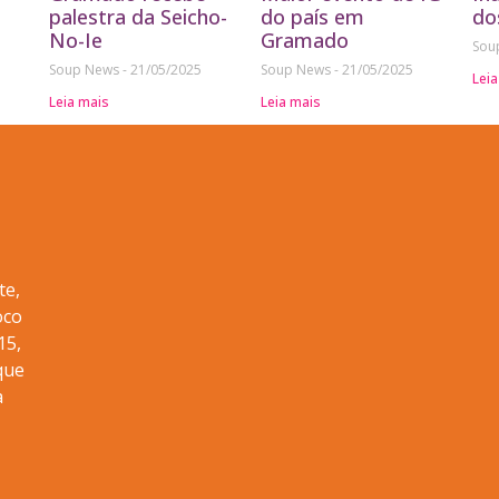
palestra da Seicho-
do país em
do
No-Ie
Gramado
Sou
Soup News
21/05/2025
Soup News
21/05/2025
Leia
Leia mais
Leia mais
te,
oco
15,
que
a