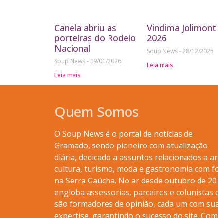
Canela abriu as
Vindima Jolimont
porteiras do Rodeio
2026
Nacional
Soup News
28/12/2025
Soup News
09/01/2026
Leia mais
Leia mais
Quem Somos
O Soup News é o portal de notícias de
Gramado, sendo pioneiro com atualização
diária, dedicado a assuntos relacionados a ar
cultura, turismo, moda e gastronomia com f
na Serra Gaúcha. No ar desde outubro de 20
engloba assessorias, parceiros e colunistas 
são formadores de opinião, cada um com su
expertise, garantindo o sucesso do site. Com