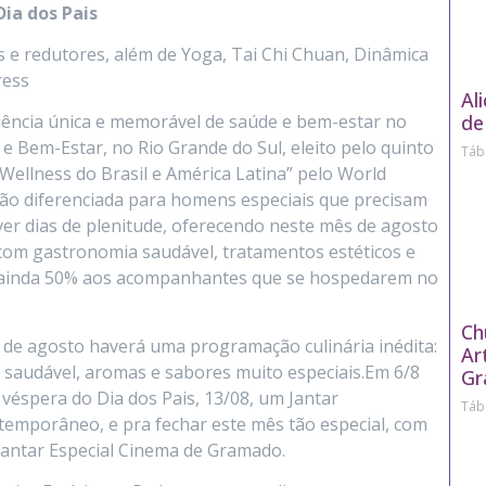
Dia dos Pais
 e redutores, além de Yoga, Tai Chi Chuan, Dinâmica
ress
Al
de
iência única e memorável de saúde e bem-estar no
 Bem-Estar, no Rio Grande do Sul, eleito pelo quinto
Táb
ellness do Brasil e América Latina” pelo World
o diferenciada para homens especiais que precisam
iver dias de plenitude, oferecendo neste mês de agosto
 com gastronomia saudável, tratamentos estéticos e
e e ainda 50% aos acompanhantes que se hospedarem no
Ch
 de agosto haverá uma programação culinária inédita:
Ar
 saudável, aromas e sabores muito especiais.Em 6/8
Gr
a véspera do Dia dos Pais, 13/08, um Jantar
Táb
temporâneo, e pra fechar este mês tão especial, com
 Jantar Especial Cinema de Gramado.