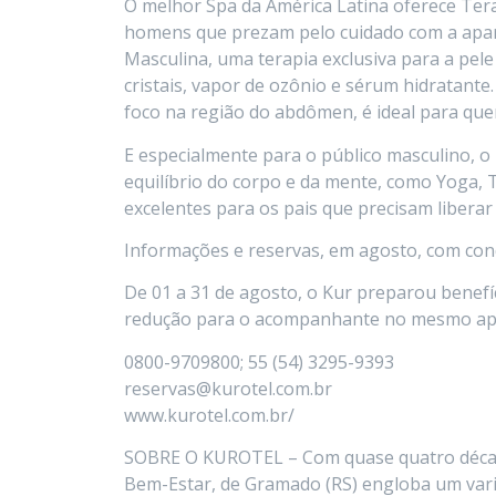
O melhor Spa da América Latina oferece Ter
homens que prezam pelo cuidado com a aparê
Masculina, uma terapia exclusiva para a pele
cristais, vapor de ozônio e sérum hidratante
foco na região do abdômen, é ideal para que
E especialmente para o público masculino, o 
equilíbrio do corpo e da mente, como Yoga, 
excelentes para os pais que precisam liberar 
Informações e reservas, em agosto, com cond
De 01 a 31 de agosto, o Kur preparou benefíc
redução para o acompanhante no mesmo ap
0800-9709800; 55 (54) 3295-9393
reservas@kurotel.com.br
www.kurotel.com.br/
SOBRE O KUROTEL – Com quase quatro décad
Bem-Estar, de Gramado (RS) engloba um vari