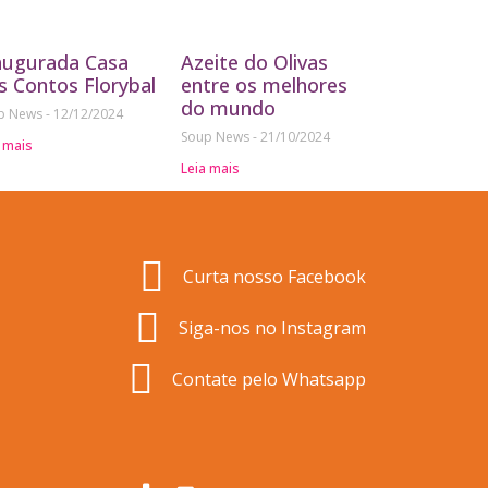
augurada Casa
Azeite do Olivas
s Contos Florybal
entre os melhores
do mundo
p News
12/12/2024
Soup News
21/10/2024
 mais
Leia mais
Curta nosso Facebook
Siga-nos no Instagram
Contate pelo Whatsapp