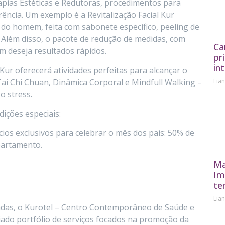
apias Estéticas e Redutoras, procedimentos para
ncia. Um exemplo é a Revitalização Facial Kur
 do homem, feita com sabonete específico, peeling de
. Além disso, o pacote de redução de medidas, com
Ca
m deseja resultados rápidos.
pr
in
Kur oferecerá atividades perfeitas para alcançar o
Lia
Tai Chi Chuan, Dinâmica Corporal e Mindfull Walking –
o stress.
ições especiais:
ios exclusivos para celebrar o mês dos pais: 50% de
artamento.
Ma
Im
te
Lia
as, o Kurotel – Centro Contemporâneo de Saúde e
ado portfólio de serviços focados na promoção da