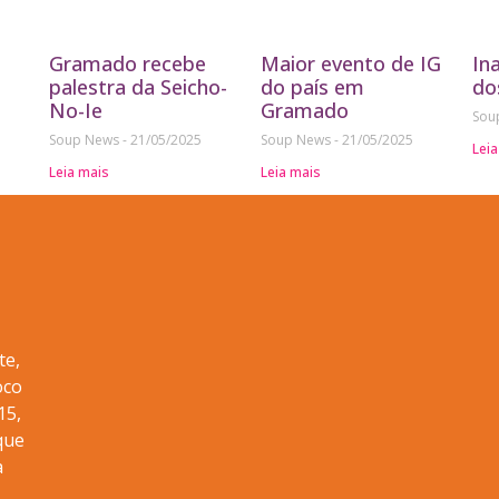
Gramado recebe
Maior evento de IG
In
palestra da Seicho-
do país em
do
No-Ie
Gramado
Sou
Soup News
21/05/2025
Soup News
21/05/2025
Leia
Leia mais
Leia mais
te,
oco
15,
que
a