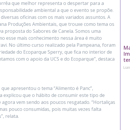
rrêa que melhor representa o despertar para a
sponsabilidade ambiental a que o evento se propõe.
diversas oficinas com os mais variados assuntos. A
na Produções Ambientais, que trouxe como tema os
ova proposta do Sabores de Canela. Somos uma
mo esse mais conhecimento nessa área é muito
ravi. No último curso realizado pela Pampeana, foram
Ma
iedade do Ecoparque Sperry, que fica no interior de
Im
ontamos com o apoio da UCS e do Ecoparque”, destaca
te
Lia
 a que apresentou o tema “Alimento é Panc”,
la explicou que o hábito de consumir este tipo de
e agora vem sendo aos poucos resgatado. “Hortaliças
 mas pouco consumidas, pois muitas vezes falta
, relata.