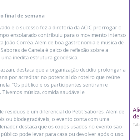
mo final de semana
vado e o sucesso fez a diretoria da ACIC prorrogar o
empo ensolarado contribuiu para o movimento intenso
ça João Corrêa. Além de boa gastronomia e música de
o Sabores de Canela é palco de reflexão sobre a
 uma inédita estrutura geodésica.
azzan, destaca que a organização decidiu prolongar a
a por acreditar no potencial do roteiro que reúne
ela. “Os público e os participantes sentiram e
. Tivemos música, comida saudável e
Al
 resíduos é um diferencial do Petit Sabores. Além de
de
eis ou biodegradáveis, o evento conta com uma
Táb
rdenador destaca que os copos usados no evento são
público pode levar para casa ou devolver após o uso.