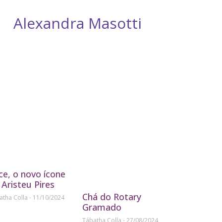
Alexandra Masotti
D
ice, o novo ícone
 Aristeu Pires
Chá do Rotary
atha Colla
11/10/2024
Gramado
Tábatha Colla
27/08/2024