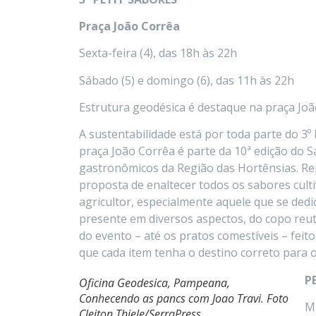
Praça João Corrêa
Sexta-feira (4), das 18h às 22h
Sábado (5) e domingo (6), das 11h às 22h
Estrutura geodésica é destaque na praça Jo
A sustentabilidade está por toda parte do 3º
praça João Corrêa é parte da 10ª edição do 
gastronômicos da Região das Hortênsias. Re
proposta de enaltecer todos os sabores culti
agricultor, especialmente aquele que se dedic
presente em diversos aspectos, do copo reut
do evento – até os pratos comestíveis – feit
que cada item tenha o destino correto para o
P
Oficina Geodesica, Pampeana,
Conhecendo as pancs com Joao Travi. Foto
Ma
Cleiton Thiele/SerraPress