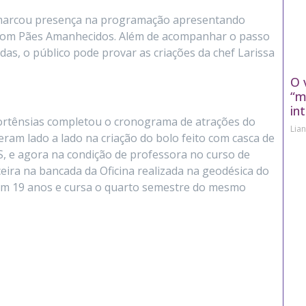
marcou presença na programação apresentando
a com Pães Amanhecidos. Além de acompanhar o passo
as, o público pode provar as criações da chef Larissa
O 
“m
in
ortênsias completou o cronograma de atrações do
Lia
veram lado a lado na criação do bolo feito com casca de
, e agora na condição de professora no curso de
ira na bancada da Oficina realizada na geodésica do
 tem 19 anos e cursa o quarto semestre do mesmo