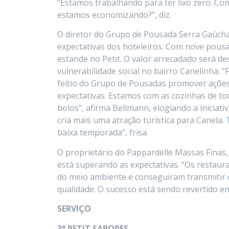
“Estamos trabalhando para ter lixo zero. Co
estamos economizando?”, diz.
O diretor do Grupo de Pousada Serra Gaúcha,
expectativas dos hoteleiros. Com nove pousa
estande no Petit. O valor arrecadado será de
vulnerabilidade social no bairro Canelinha. 
feitio do Grupo de Pousadas promover ações 
expectativas. Estamos com as cozinhas de t
bolos”, afirma Bellmann, elogiando a iniciati
cria mais uma atração turística para Canela.
baixa temporada”, frisa.
O proprietário do Pappardelle Massas Finas
está superando as expectativas. “Os restaur
do meio ambiente e conseguiram transmitir 
qualidade. O sucesso está sendo revertido em
SERVIÇO
3° PETIT SABORES