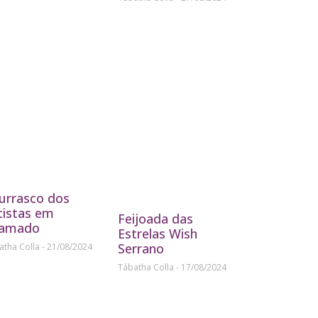
urrasco dos
tistas em
Feijoada das
amado
Estrelas Wish
Serrano
atha Colla
21/08/2024
Tábatha Colla
17/08/2024