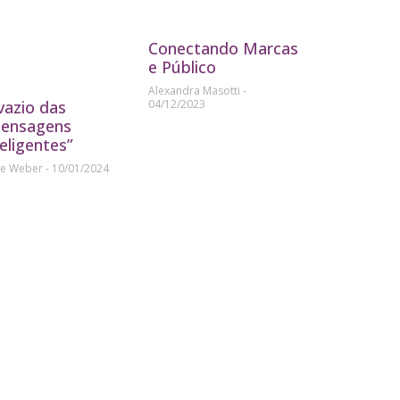
Conectando Marcas
e Público
Alexandra Masotti
04/12/2023
vazio das
ensagens
teligentes”
ne Weber
10/01/2024