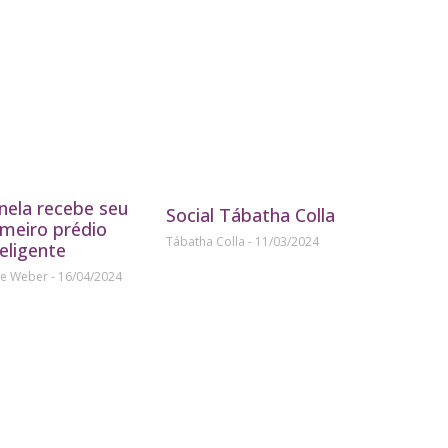
nela recebe seu
Social Tábatha Colla
imeiro prédio
Tábatha Colla
11/03/2024
teligente
ne Weber
16/04/2024