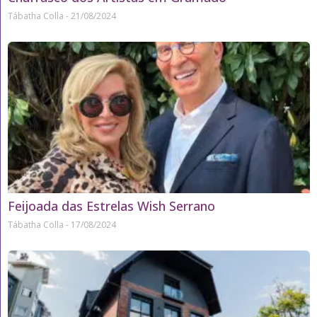
Tábatha Colla
21/08/2024
Feijoada das Estrelas Wish Serrano
Tábatha Colla
17/08/2024