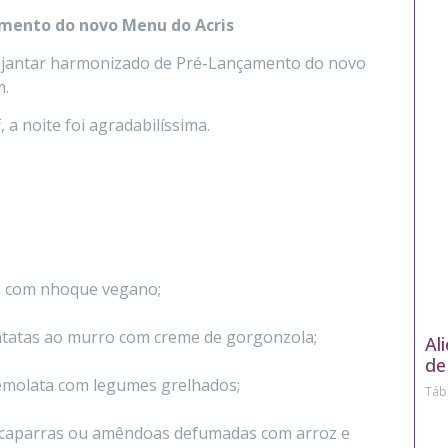
mento do novo Menu do Acris
 o jantar harmonizado de Pré-Lançamento do novo
m.
a noite foi agradabilíssima.
s com nhoque vegano;
atatas ao murro com creme de gorgonzola;
Al
de
emolata com legumes grelhados;
Táb
alcaparras ou amêndoas defumadas com arroz e