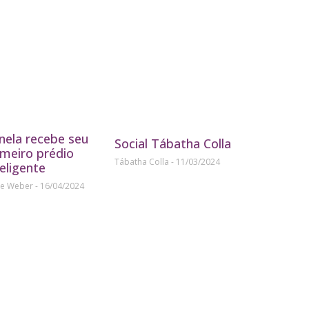
nela recebe seu
Social Tábatha Colla
imeiro prédio
Tábatha Colla
11/03/2024
teligente
ne Weber
16/04/2024