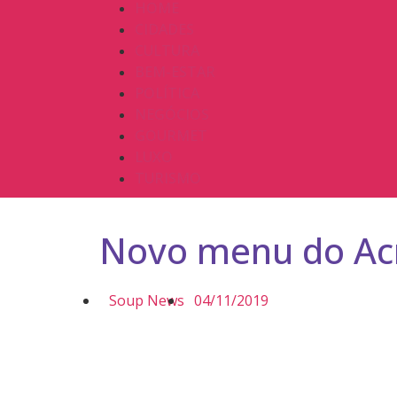
HOME
CIDADES
CULTURA
BEM-ESTAR
POLÍTICA
NEGÓCIOS
GOURMET
LUXO
TURISMO
Novo menu do Ac
Soup News
04/11/2019