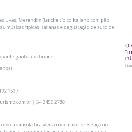
 das Uvas, Merendim (lanche típico italiano com pão
as), músicas típicas italianas e degustação de suco de
O 
“m
icipante ganha um brinde.
in
Lia
 anos)
2102.1537
urismo.com.br | 54 3455.2788
como a vinícola brasileira com maior presença no
e todos os continentes. É o maior exportador de