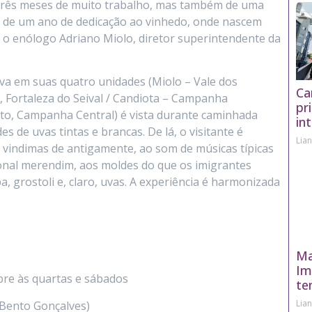
o três meses de muito trabalho, mas também de uma
ção de um ano de dedicação ao vinhedo, onde nascem
 o enólogo Adriano Miolo, diretor superintendente da
va em suas quatro unidades (Miolo – Vale dos
Ca
, Fortaleza do Seival / Candiota – Campanha
pr
to, Campanha Central) é vista durante caminhada
in
s de uvas tintas e brancas. De lá, o visitante é
Lia
s vindimas de antigamente, ao som de músicas típicas
cional merendim, aos moldes do que os imigrantes
a, grostoli e, claro, uvas. A experiência é harmonizada
Ma
Im
pre às quartas e sábados
te
Lia
(Bento Gonçalves)