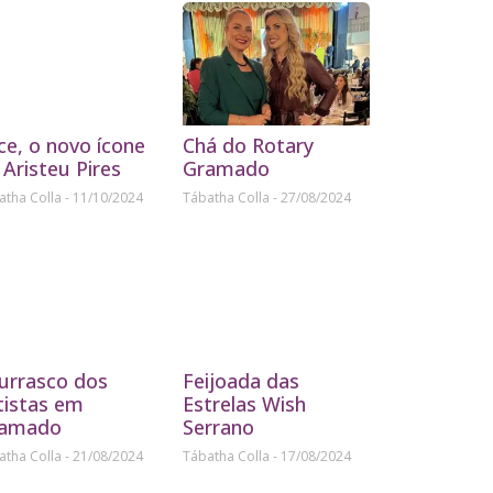
ice, o novo ícone
Chá do Rotary
 Aristeu Pires
Gramado
atha Colla
11/10/2024
Tábatha Colla
27/08/2024
urrasco dos
Feijoada das
tistas em
Estrelas Wish
amado
Serrano
atha Colla
21/08/2024
Tábatha Colla
17/08/2024