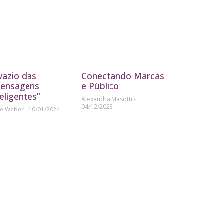
vazio das
Conectando Marcas
ensagens
e Público
teligentes”
Alexandra Masotti
04/12/2023
ne Weber
10/01/2024