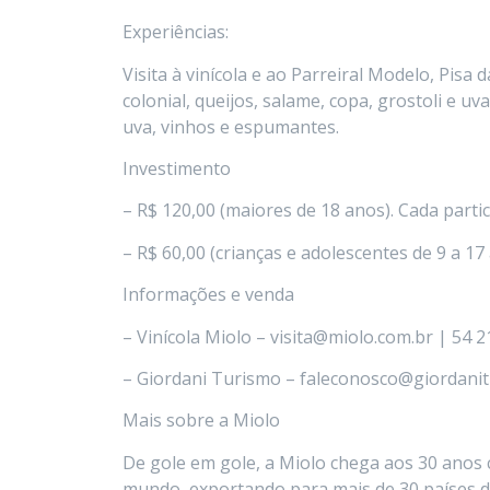
Experiências:
Visita à vinícola e ao Parreiral Modelo, Pisa
colonial, queijos, salame, copa, grostoli e uv
uva, vinhos e espumantes.
Investimento
– R$ 120,00 (maiores de 18 anos). Cada part
– R$ 60,00 (crianças e adolescentes de 9 a 17
Informações e venda
– Vinícola Miolo – visita@miolo.com.br | 54 
– Giordani Turismo – faleconosco@giordanit
Mais sobre a Miolo
De gole em gole, a Miolo chega aos 30 anos 
mundo, exportando para mais de 30 países d