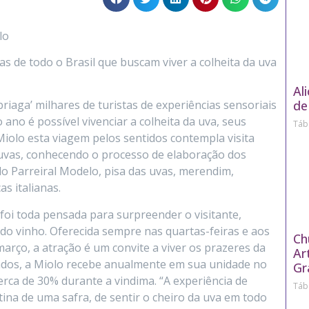
lo
as de todo o Brasil que buscam viver a colheita da uva
Al
de
riaga’ milhares de turistas de experiências sensoriais
 ano é possível vivenciar a colheita da uva, seus
Táb
iolo esta viagem pelos sentidos contempla visita
uvas, conhecendo o processo de elaboração dos
o Parreiral Modelo, pisa das uvas, merendim,
s italianas.
oi toda pensada para surpreender o visitante,
do vinho. Oferecida sempre nas quartas-feiras e aos
Ch
março, a atração é um convite a viver os prazeres da
Ar
lados, a Miolo recebe anualmente em sua unidade no
Gr
cerca de 30% durante a vindima. “A experiência de
Táb
tina de uma safra, de sentir o cheiro da uva em todo