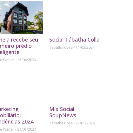
nela recebe seu
Social Tábatha Colla
imeiro prédio
Tábatha Colla
11/03/2024
teligente
ne Weber
16/04/2024
rketing
Mix Social
obiliário:
SoupNews
ndências 2024
Tábatha Colla
27/01/2024
ne Weber
31/01/2024