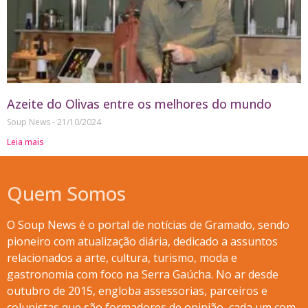
Azeite do Olivas entre os melhores do mundo
Soup News
21/10/2024
Leia mais
Quem Somos
O Soup News é o portal de notícias de Gramado, sendo
pioneiro com atualização diária, dedicado a assuntos
relacionados a arte, cultura, turismo, moda e
gastronomia com foco na Serra Gaúcha. No ar desde
outubro de 2015, engloba assessorias, parceiros e
colunistas que são formadores de opinião, cada um com