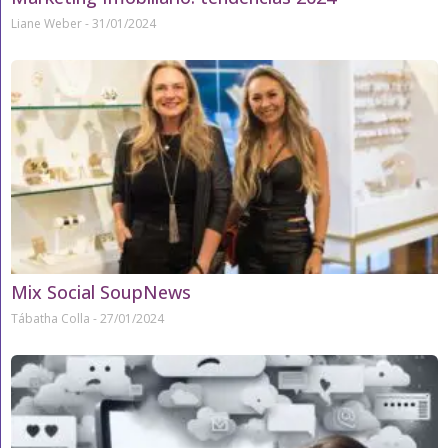
Liane Weber
31/01/2024
Mix Social SoupNews
Tábatha Colla
27/01/2024