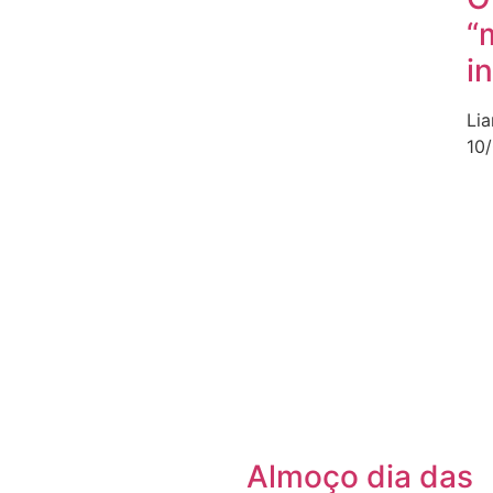
“
i
Li
10
Almoço dia das