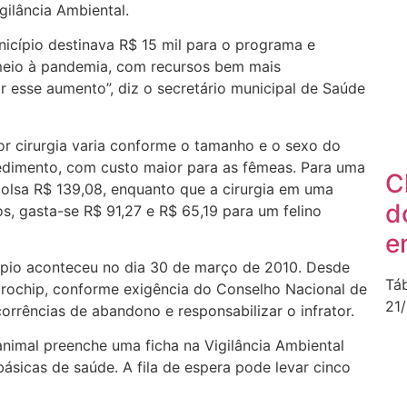
gilância Ambiental.
nicípio destinava R$ 15 mil para o programa e
meio à pandemia, com recursos bem mais
r esse aumento”, diz o secretário municipal de Saúde
r cirurgia varia conforme o tamanho e o sexo do
cedimento, com custo maior para as fêmeas. Para uma
C
bolsa R$ 139,08, enquanto que a cirurgia em uma
d
os, gasta-se R$ 91,27 e R$ 65,19 para um felino
e
cípio aconteceu no dia 30 de março de 2010. Desde
Tá
rochip, conforme exigência do Conselho Nacional de
21
corrências de abandono e responsabilizar o infrator.
nimal preenche uma ficha na Vigilância Ambiental
ásicas de saúde. A fila de espera pode levar cinco