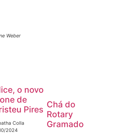
ane Weber
lice, o novo
cone de
Chá do
risteu Pires
Rotary
Gramado
batha Colla
/10/2024