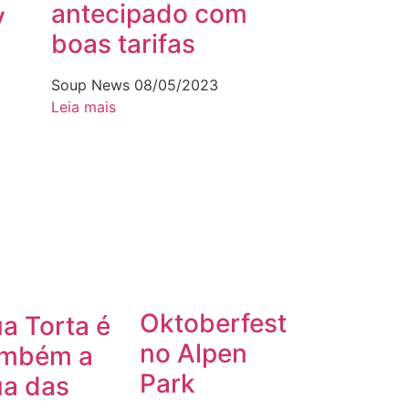
antecipado com
y
boas tarifas
Soup News
08/05/2023
Leia mais
Oktoberfest
a Torta é
no Alpen
ambém a
Park
a das