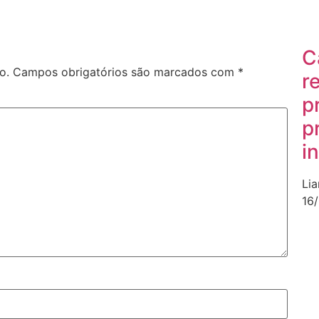
C
o.
Campos obrigatórios são marcados com
*
r
p
p
i
Li
16