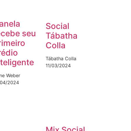
anela
Social
ecebe seu
Tábatha
rimeiro
Colla
rédio
Tábatha Colla
nteligente
11/03/2024
ane Weber
/04/2024
Mix Social