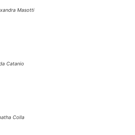
exandra Masotti
da Catanio
batha Colla