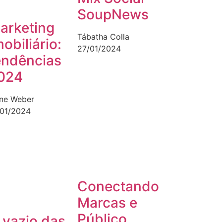
SoupNews
arketing
Tábatha Colla
mobiliário:
27/01/2024
endências
024
ane Weber
/01/2024
Conectando
Marcas e
Público
 vazio das