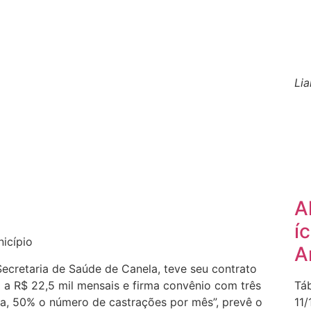
Li
A
í
icípio
A
ecretaria de Saúde de Canela, teve seu contrato
a a R$ 22,5 mil mensais e firma convênio com três
Tá
dia, 50% o número de castrações por mês”, prevê o
11