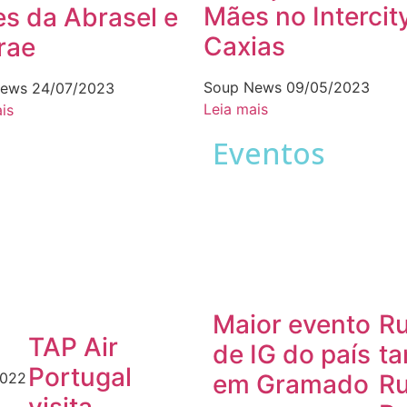
Mães no Intercit
s da Abrasel e
Caxias
rae
Soup News
09/05/2023
News
24/07/2023
Leia mais
is
Eventos
a
Maior evento
Ru
TAP Air
de IG do país
t
Portugal
em Gramado
Ru
2022