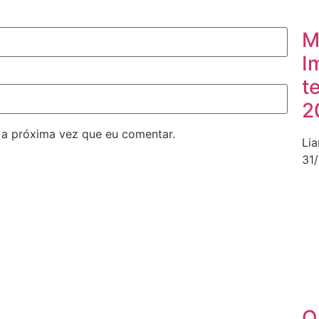
M
I
t
2
 a próxima vez que eu comentar.
Li
31
O