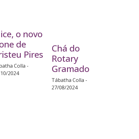
lice, o novo
cone de
Chá do
risteu Pires
Rotary
batha Colla
Gramado
/10/2024
Tábatha Colla
27/08/2024