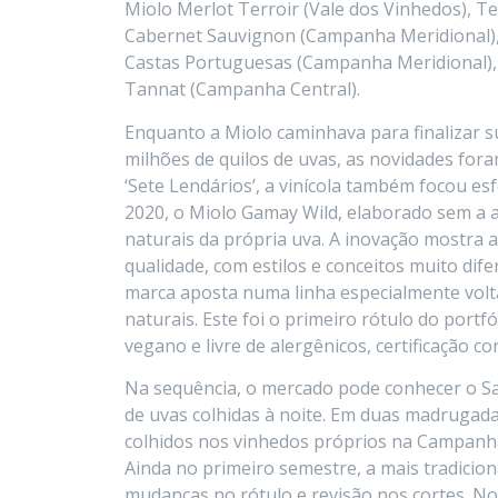
Miolo Merlot Terroir (Vale dos Vinhedos), Tes
Cabernet Sauvignon (Campanha Meridional), M
Castas Portuguesas (Campanha Meridional),
Tannat (Campanha Central).
Enquanto a Miolo caminhava para finalizar su
milhões de quilos de uvas, as novidades fo
‘Sete Lendários’, a vinícola também focou e
2020, o Miolo Gamay Wild, elaborado sem a a
naturais da própria uva. A inovação mostra a
qualidade, com estilos e conceitos muito dife
marca aposta numa linha especialmente vol
naturais. Este foi o primeiro rótulo do portf
vegano e livre de alergênicos, certificação c
Na sequência, o mercado pode conhecer o Sa
de uvas colhidas à noite. Em duas madrugadas
colhidos nos vinhedos próprios na Campanha
Ainda no primeiro semestre, a mais tradicio
mudanças no rótulo e revisão nos cortes. Nov