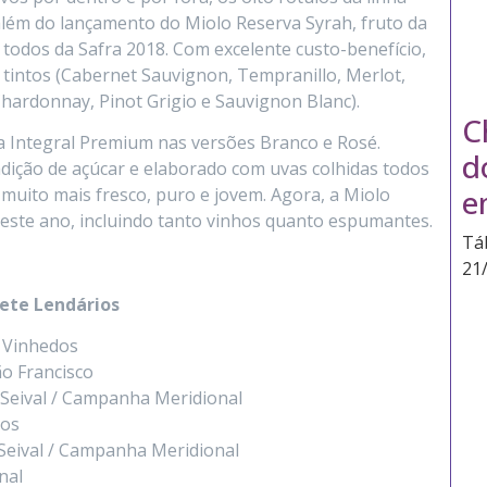
além do lançamento do Miolo Reserva Syrah, fruto da
, todos da Safra 2018. Com excelente custo-benefício,
s tintos (Cabernet Sauvignon, Tempranillo, Merlot,
Chardonnay, Pinot Grigio e Sauvignon Blanc).
C
a Integral Premium nas versões Branco e Rosé.
d
dição de açúcar e elaborado com uvas colhidas todos
e
é muito mais fresco, puro e jovem. Agora, a Miolo
 este ano, incluindo tanto vinhos quanto espumantes.
Tá
21
Sete Lendários
s Vinhedos
ão Francisco
 Seival / Campanha Meridional
dos
 Seival / Campanha Meridional
nal