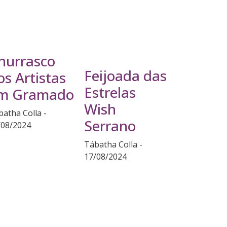
hurrasco
Feijoada das
os Artistas
Estrelas
m Gramado
Wish
batha Colla
Serrano
/08/2024
Tábatha Colla
17/08/2024