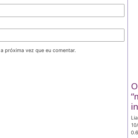
 a próxima vez que eu comentar.
O
“
i
Li
10