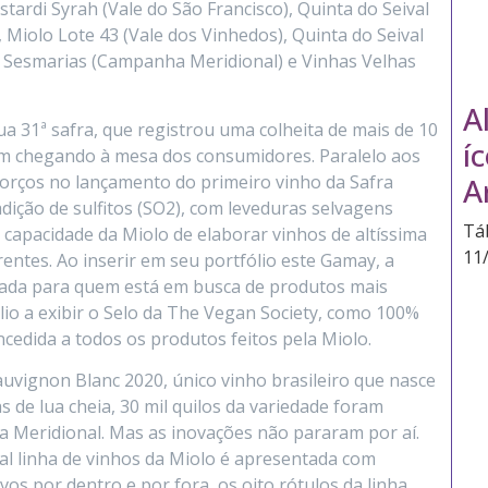
tardi Syrah (Vale do São Francisco), Quinta do Seival
iolo Lote 43 (Vale dos Vinhedos), Quinta do Seival
 Sesmarias (Campanha Meridional) e Vinhas Velhas
A
a 31ª safra, que registrou uma colheita de mais de 10
í
ram chegando à mesa dos consumidores. Paralelo aos
sforços no lançamento do primeiro vinho da Safra
A
dição de sulfitos (SO2), com leveduras selvagens
Tá
 capacidade da Miolo de elaborar vinhos de altíssima
11
rentes. Ao inserir em seu portfólio este Gamay, a
tada para quem está em busca de produtos mais
ólio a exibir o Selo da The Vegan Society, como 100%
oncedida a todos os produtos feitos pela Miolo.
uvignon Blanc 2020, único vinho brasileiro que nasce
 de lua cheia, 30 mil quilos da variedade foram
 Meridional. Mas as inovações não pararam por aí.
nal linha de vinhos da Miolo é apresentada com
os por dentro e por fora, os oito rótulos da linha