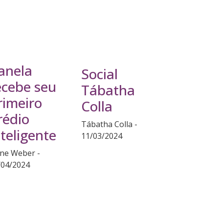
anela
Social
ecebe seu
Tábatha
rimeiro
Colla
rédio
Tábatha Colla
nteligente
11/03/2024
ane Weber
/04/2024