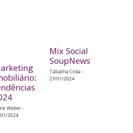
Mix Social
SoupNews
arketing
Tábatha Colla
mobiliário:
27/01/2024
endências
024
ane Weber
/01/2024