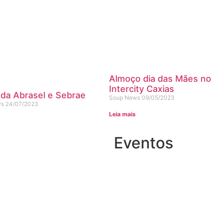
Almoço dia das Mães no
Intercity Caxias
da Abrasel e Sebrae
Soup News
09/05/2023
ws
24/07/2023
Leia mais
Eventos