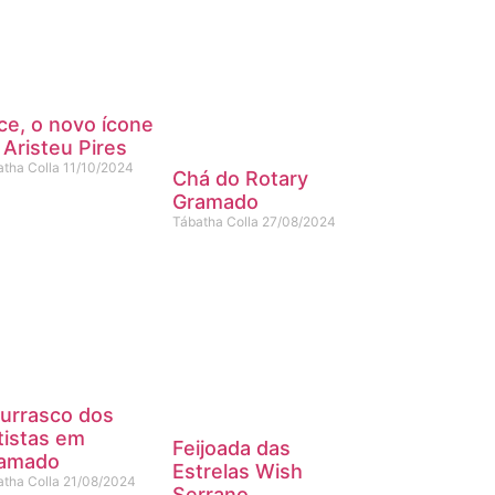
ice, o novo ícone
 Aristeu Pires
atha Colla
11/10/2024
Chá do Rotary
Gramado
Tábatha Colla
27/08/2024
urrasco dos
tistas em
Feijoada das
amado
Estrelas Wish
atha Colla
21/08/2024
Serrano