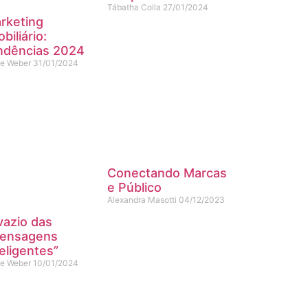
Tábatha Colla
27/01/2024
rketing
biliário:
ndências 2024
ne Weber
31/01/2024
Conectando Marcas
e Público
Alexandra Masotti
04/12/2023
vazio das
ensagens
teligentes”
ne Weber
10/01/2024