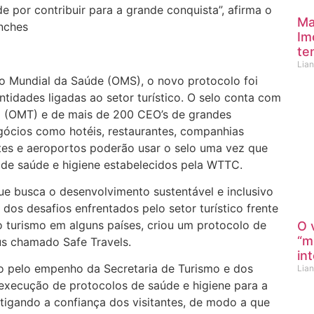
e por contribuir para a grande conquista”, afirma o
Ma
nches
Imo
te
Lia
 Mundial da Saúde (OMS), o novo protocolo foi
tidades ligadas ao setor turístico. O selo conta com
o (OMT) e de mais de 200 CEO’s de grandes
ócios como hotéis, restaurantes, companhias
rtes e aeroportos poderão usar o selo uma vez que
e saúde e higiene estabelecidos pela WTTC.
busca o desenvolvimento sustentável e inclusivo
dos desafios enfrentados pelo setor turístico frente
 turismo em alguns países, criou um protocolo de
O 
“m
us chamado Safe Travels.
in
o pelo empenho da Secretaria de Turismo e dos
Lia
 execução de protocolos de saúde e higiene para a
tigando a confiança dos visitantes, de modo a que