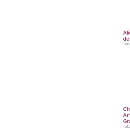
Al
de
Táb
Ch
Ar
Gr
Táb