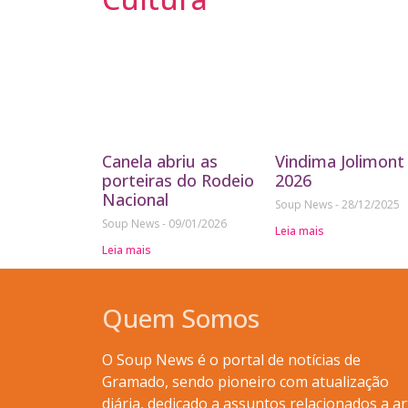
Canela abriu as
Vindima Jolimont
porteiras do Rodeio
2026
Nacional
Soup News
28/12/2025
Soup News
09/01/2026
Leia mais
Leia mais
Quem Somos
O Soup News é o portal de notícias de
Gramado, sendo pioneiro com atualização
diária, dedicado a assuntos relacionados a ar