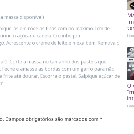
Ma
a massa disponível)
Im
te
pique-as em rodelas finas com no máximo 1cm de
cione o açúcar e canela. Cozinhe por
Lia
o. Acrescente o creme de leite e mexa bem. Remova o
alô. Corte a massa no tamanho dos pastéis que
). Feche e amasse as bordas com um garfo para não
e frite até dourar. Escorra o pastel. Salpique açúcar de
r.
O 
“m
in
Lia
o.
Campos obrigatórios são marcados com
*