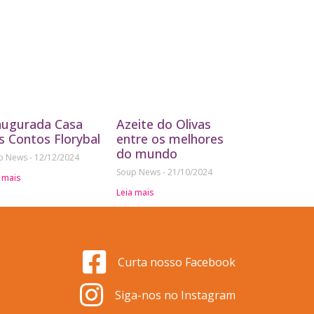
augurada Casa
Azeite do Olivas
s Contos Florybal
entre os melhores
do mundo
p News
12/12/2024
Soup News
21/10/2024
 mais
Leia mais
Curta nosso Facebook
Siga-nos no Instagram