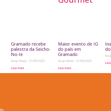
Gramado recebe
Maior evento de IG
In
palestra da Seicho-
do país em
do
No-Ie
Gramado
Sou
Soup News
21/05/2025
Soup News
21/05/2025
Leia
Leia mais
Leia mais
te,