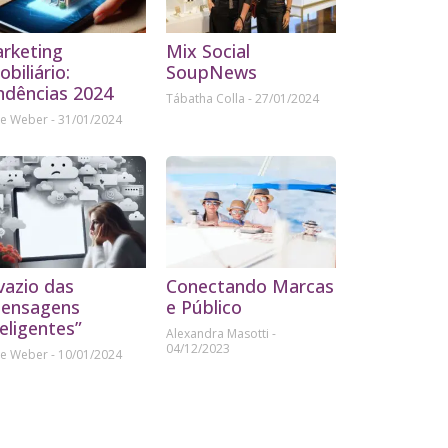
rketing
Mix Social
obiliário:
SoupNews
ndências 2024
Tábatha Colla
27/01/2024
ne Weber
31/01/2024
vazio das
Conectando Marcas
ensagens
e Público
teligentes”
Alexandra Masotti
04/12/2023
ne Weber
10/01/2024