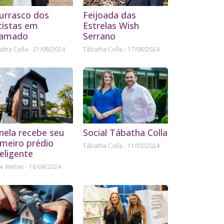
urrasco dos
Feijoada das
tistas em
Estrelas Wish
amado
Serrano
atha Colla
21/08/2024
Tábatha Colla
17/08/2024
nela recebe seu
Social Tábatha Colla
imeiro prédio
Tábatha Colla
11/03/2024
teligente
ne Weber
16/04/2024