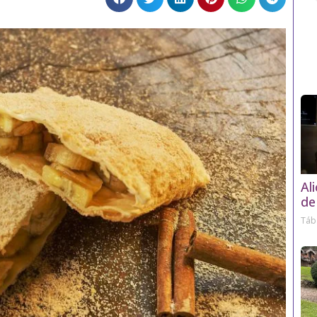
Alexandra Masotti
Al
de
Táb