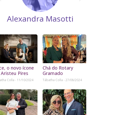
Duda Catanio
T
ice, o novo ícone
Chá do Rotary
 Aristeu Pires
Gramado
atha Colla
11/10/2024
Tábatha Colla
27/08/2024