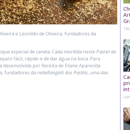
Ch
Ar
Gr
Táb
iveira e Leonildo de Oliveira, fundadores da
que especial de canela. Cada mordida neste Pastel de
aro fácil, rápido e de dar água na boca. Para
ta desenvolvida por Receita de Eliane Aparecida
ra, fundadores da rede
Bangalô dos Pastéis
, uma das
Ca
pr
in
Lia