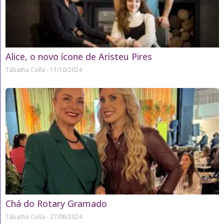
Alice, o novo ícone de Aristeu Pires
Tábatha Colla
11/10/2024
Chá do Rotary Gramado
Tábatha Colla
27/08/2024