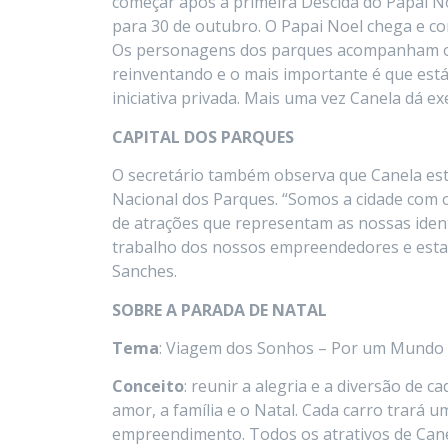
começar após a primeira Descida do Papai No
para 30 de outubro. O Papai Noel chega e com
Os personagens dos parques acompanham o c
reinventando e o mais importante é que est
iniciativa privada. Mais uma vez Canela dá e
CAPITAL DOS PARQUES
O secretário também observa que Canela est
Nacional dos Parques. “Somos a cidade com
de atrações que representam as nossas iden
trabalho dos nossos empreendedores e esta
Sanches.
SOBRE A PARADA DE NATAL
Tema
: Viagem dos Sonhos – Por um Mundo
Conceito
: reunir a alegria e a diversão de c
amor, a família e o Natal. Cada carro trará
empreendimento. Todos os atrativos de Canel