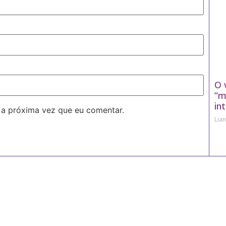
O 
“m
in
 a próxima vez que eu comentar.
Lia