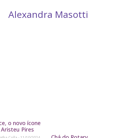
Alexandra Masotti
D
ice, o novo ícone
 Aristeu Pires
Chá do Rotary
atha Colla
11/10/2024