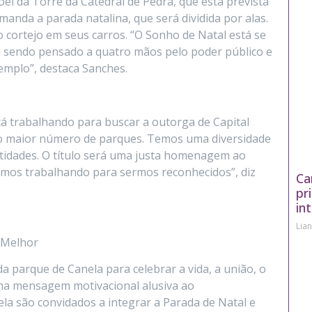
el da Torre da Catedral de Pedra, que está prevista
anda a parada natalina, que será dividida por alas.
ortejo em seus carros. “O Sonho de Natal está se
á sendo pensado a quatro mãos pelo poder público e
xemplo”, destaca Sanches.
á trabalhando para buscar a outorga de Capital
 o maior número de parques. Temos uma diversidade
tidades. O título será uma justa homenagem ao
mos trabalhando para sermos reconhecidos”, diz
Ca
pr
in
Lia
 Melhor
ada parque de Canela para celebrar a vida, a união, o
 uma mensagem motivacional alusiva ao
a são convidados a integrar a Parada de Natal e