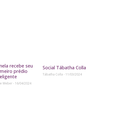
nela recebe seu
Social Tábatha Colla
imeiro prédio
Tábatha Colla
11/03/2024
teligente
ne Weber
16/04/2024