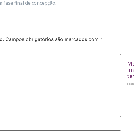
m fase final de concepção.
o.
Campos obrigatórios são marcados com
*
Ma
Im
te
Lia