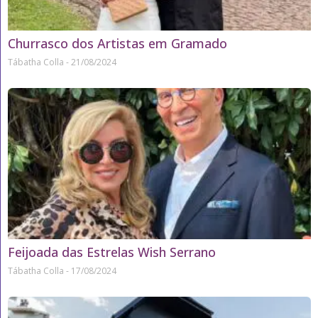
Churrasco dos Artistas em Gramado
Tábatha Colla
21/08/2024
Feijoada das Estrelas Wish Serrano
Tábatha Colla
17/08/2024