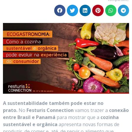
A sustentabilidade também pode estar no
prato.
No
Festuris Connection
vamos trazer a
conexão
entre Brasil e Panamá
para mostrar que a
cozinha
sustentável e orgânica
apresenta novas formas de
produzir, de comer e, até, de servir o alimento que