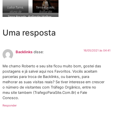
Luísa Turra,
Terra Rosada_
aluna de
Ballardin
Design de
Malhas _
Terra Rosada_ Ballardin Malhas _
Moda –
Crédito Kaleo
Crédito Kaleo Rodrigues
Crédito Sara
Rodrigues
Sgarabotto
Uma resposta
Chinelato
16/05/2021 às 04:41
Backlinks
disse:
Me chamo Roberto e seu site ficou muito bom, gostei das
postagens e já salvei aqui nos Favoritos. Vocês aceitam
parcerias para troca de Backlinks, ou banners, para
melhorar as suas visitas reais? Se tiver interesse em crescer
o número de visitantes com Tráfego Orgânico, entre no
meu site tambem (TrafegoParaSite.Com.Br) e Fale
Conosco.
Responder