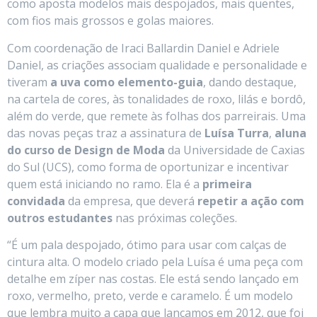
como aposta modelos mais despojados, mais quentes,
com fios mais grossos e golas maiores.
Com coordenação de Iraci Ballardin Daniel e Adriele
Daniel, as criações associam qualidade e personalidade e
tiveram
a uva
como
elemento-guia
, dando destaque,
na cartela de cores, às tonalidades de roxo, lilás e bordô,
além do verde, que remete às folhas dos parreirais. Uma
das novas peças traz a assinatura de
Luísa Turra
,
aluna
do curso de Design de Moda
da Universidade de Caxias
do Sul (UCS), como forma de oportunizar e incentivar
quem está iniciando no ramo. Ela é a
primeira
convidada
da empresa, que deverá
repetir a ação com
outros estudantes
nas próximas coleções.
“É um pala despojado, ótimo para usar com calças de
cintura alta. O modelo criado pela Luísa é uma peça com
detalhe em zíper nas costas. Ele está sendo lançado em
roxo, vermelho, preto, verde e caramelo. É um modelo
que lembra muito a capa que lançamos em 2012, que foi