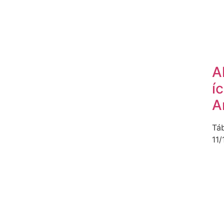
A
í
A
Tá
11