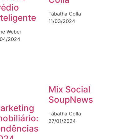
rédio
Tábatha Colla
nteligente
11/03/2024
ane Weber
/04/2024
Mix Social
SoupNews
arketing
Tábatha Colla
mobiliário:
27/01/2024
endências
024