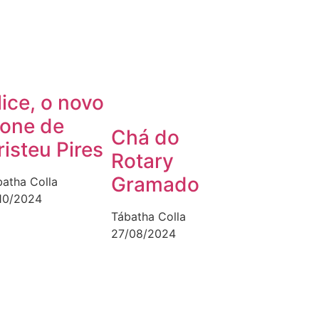
lice, o novo
cone de
Chá do
risteu Pires
Rotary
Gramado
batha Colla
/10/2024
Tábatha Colla
27/08/2024