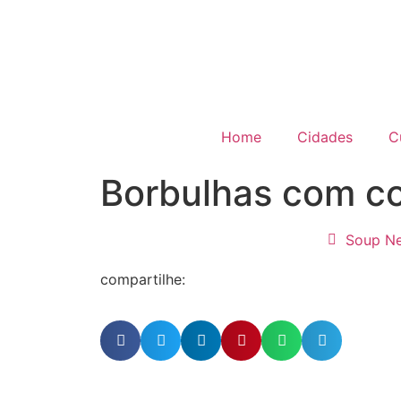
Home
Cidades
C
Borbulhas com c
Soup N
compartilhe: