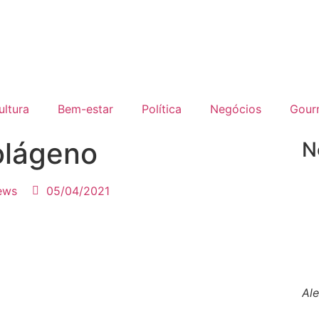
ultura
Bem-estar
Política
Negócios
Gour
olágeno
N
ews
05/04/2021
Al