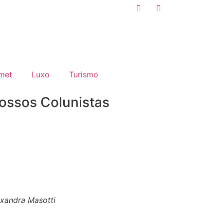
met
Luxo
Turismo
ossos Colunistas
exandra Masotti
Duda Catanio