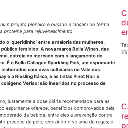
C
d
num projeto pioneiro e ousado e lançam de forma
e
 a proteína para rejuvenescimento
do o ‘queridinho’ entre a maioria das mulheres,
Tá
 público feminino. A nova marca Bella Wines, das
21
amai, estreia no mercado com o lançamento do
o. É o Bella Collagen Sparkling Pink, um espumante
e elaborados com uvas cultivadas no Vale dos
e a Riesling Itálico, e as tintas Pinot Noir e
e colágeno Verisol são inseridos no processo de
no, justamente a dose diária recomendada para as
C
 do espumante oferece, benefícios comprovados pela
r
moderado da bebida, entre eles a prevenção contra
nto precoce da pele, reduzindo o volume de rugas; o
p