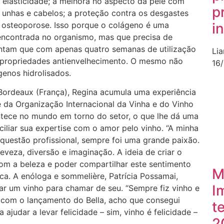
a elasticidade; a melhora no aspecto da pele com
p
 unhas e cabelos; a proteção contra os desgastes
 osteoporose. Isso porque o colágeno é uma
i
 encontrada no organismo, mas que precisa de
ntam que com apenas quatro semanas de utilização
Li
r propriedades antienvelhecimento. O mesmo não
16
genos hidrolisados.
Bordeaux (França), Regina acumula uma experiência
e da Organização Internacional da Vinha e do Vinho
tece no mundo em torno do setor, o que lhe dá uma
iliar sua expertise com o amor pelo vinho. “A minha
uestão profissional, sempre foi uma grande paixão.
eveza, diversão e imaginação. A ideia de criar o
com a beleza e poder compartilhar este sentimento
M
ca. A enóloga e sommelière, Patrícia Possamai,
I
r um vinho para chamar de seu. “Sempre fiz vinho e
 com o lançamento do Bella, acho que consegui
t
judar a levar felicidade – sim, vinho é felicidade –
2