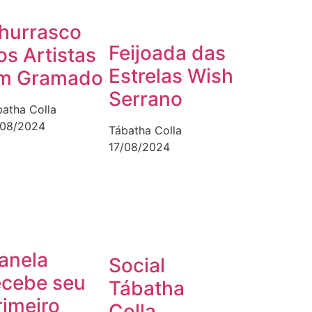
hurrasco
Feijoada das
os Artistas
Estrelas Wish
m Gramado
Serrano
batha Colla
/08/2024
Tábatha Colla
17/08/2024
anela
Social
ecebe seu
Tábatha
rimeiro
Colla