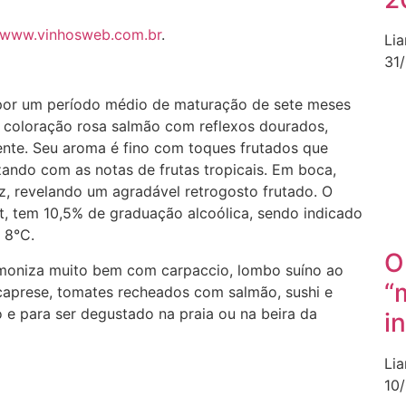
www.vinhosweb.com.br
.
Li
31
a por um período médio de maturação de sete meses
a coloração rosa salmão com reflexos dourados,
tente. Seu aroma é fino com toques frutados que
ndo com as notas de frutas tropicais. Em boca,
z, revelando um agradável retrogosto frutado. O
 tem 10,5% de graduação alcoólica, sendo indicado
 8°C.
O
harmoniza muito bem com carpaccio, lombo suíno ao
“
caprese, tomates recheados com salmão, sushi e
o e para ser degustado na praia ou na beira da
i
Li
10