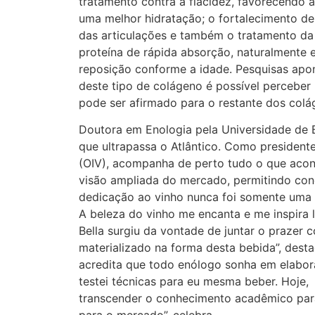
tratamento contra a flacidez, favorecendo 
uma melhor hidratação; o fortalecimento de
das articulações e também o tratamento da
proteína de rápida absorção, naturalmente
reposição conforme a idade. Pesquisas apo
deste tipo de colágeno é possível percebe
pode ser afirmado para o restante dos colá
Doutora em Enologia pela Universidade de 
que ultrapassa o Atlântico. Como president
(OIV), acompanha de perto tudo o que acon
visão ampliada do mercado, permitindo conc
dedicação ao vinho nunca foi somente uma q
A beleza do vinho me encanta e me inspira l
Bella surgiu da vontade de juntar o prazer 
materializado na forma desta bebida”, desta
acredita que todo enólogo sonha em elabora
testei técnicas para eu mesma beber. Hoje,
transcender o conhecimento acadêmico para a