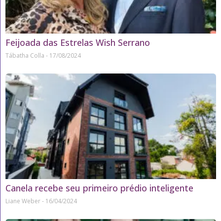
Feijoada das Estrelas Wish Serrano
Tábatha Colla
17/08/2024
Canela recebe seu primeiro prédio inteligente
Liane Weber
16/04/2024