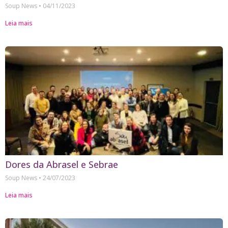
Soup News
04/11/2023
Leia mais
Dores da Abrasel e Sebrae
Soup News
24/07/2023
Leia mais