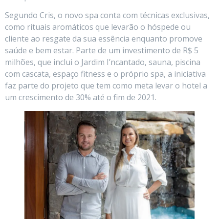
Segundo Cris, o novo spa conta com técnicas exclusivas,
como rituais aromáticos que levarão o hóspede ou
cliente ao resgate da sua essência enquanto promove
saúde e bem estar. Parte de um investimento de R$ 5
milhões, que inclui o Jardim I’ncantado, sauna, piscina
com cascata, espaço fitness e o próprio spa, a iniciativa
faz parte do projeto que tem como meta levar o hotel a
um crescimento de 30% até o fim de 2021.