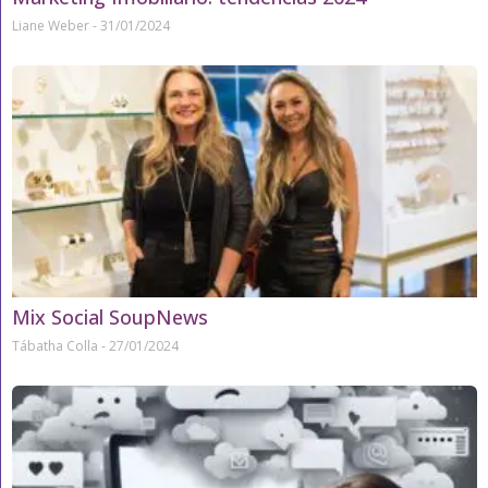
Liane Weber
31/01/2024
Mix Social SoupNews
Tábatha Colla
27/01/2024