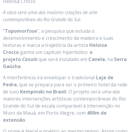
Heloisa Crocco
A obra será uma das maiores criações de arte
contemporânea do Rio Grande do Sul.
“
Topomorfose
”, a pesquisa que estuda o
desenvolvimento e crescimento da madeira e suas
texturas e marca a trajetória da artista
Heloisa
Crocco
ganha um capítulo hiperbólico:
o
projeto
Casulo
que será instalado em
Canela
, na
Serra
Gaúcha
.
A interferência irá envelopar o tradicional
Laje de
Pedra
, que se prepara para ser o primeiro hotel da rede
de luxo
Kempinski no Brasil
. O projeto será uma das
maiores intervenções artísticas contemporâneas do Rio
Grande do Sul de escala comparável à intervenção no
Muro da Mauá, em Porto Alegre, com
400m de
extensão
.
O nome é literal e poético ao mesmo tempo. Assim como