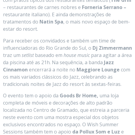
com pratos típicos dos restaurantes temáticos (
The Grill
– restaurantes de carnes nobres e
Forneria Serrano –
restaurante italiano). E ainda demonstrações de
tratamentos do
Natin Spa
, o mais novo espaço de bem-
estar do resort.
Para receber os convidados e também um time de
influenciadoras do Rio Grande do Sul, o
Dj Zimmermann
traz um
setlist
baseado em
house music
para agitar a área
da piscina até as 21h. Na sequência, a banda
Jazz
Cinnamon
encerrará a noite no
Maggiore Lounge
com
os mais variados clássicos do Jazz, celebrando as
tradicionais noites de Jazz do resort às sextas-feiras.
O evento tem o apoio da
Goods Br Home,
uma loja
completa de móveis e decorações de alto padrão
localizada no Centro de Gramado, que estreia a parceria
neste evento com uma mostra especial dos objetos
exclusivos encontrados no espaço. O Wish Summer
Sessions também tem o apoio
da Pollux Som e Luz
e