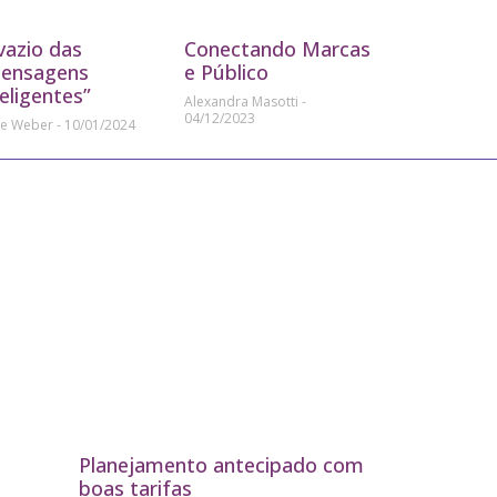
vazio das
Conectando Marcas
ensagens
e Público
teligentes”
Alexandra Masotti
04/12/2023
ne Weber
10/01/2024
Planejamento antecipado com
boas tarifas