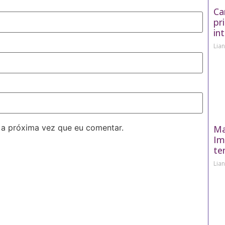
Ca
pr
in
Lia
 a próxima vez que eu comentar.
Ma
Im
te
Lia