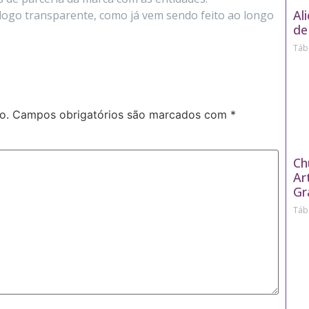
Al
go transparente, como já vem sendo feito ao longo
de
Táb
o.
Campos obrigatórios são marcados com
*
Ch
Ar
Gr
Táb