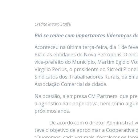
Duda Catanio
Crédito Mauro Stoffel
Tábatha Colla
Piá se reúne com importantes lideranças d
Aconteceu na última terça-feira, dia 1 de fe
Liane Weber
Piá e as entidades de Nova Petrópolis. O en
vice-prefeito do Município, Martim Egidio V
Alexandra Masot
Virgílio Perius, o presidente do Sicredi Pion
Sindicatos dos Trabalhadores Rurais, da Ema
Associação Comercial da cidade.
Na ocasião, a empresa CM Partners, que pre
diagnóstico da Cooperativa, bem como algum
próximos anos.
De acordo com o diretor Administrativo F
teve o objetivo de aproximar a Cooperativa 
“Queremos, cada vez mais, fortalecer os laço