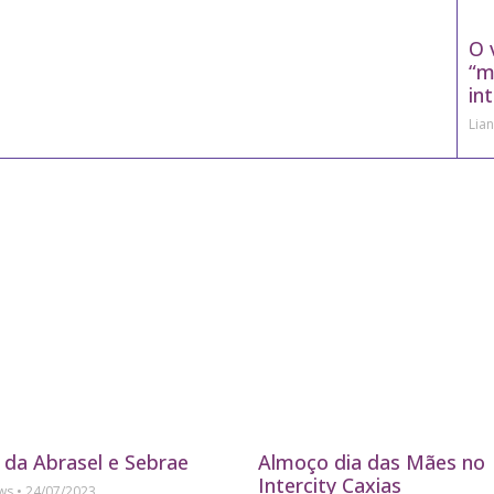
O 
“m
in
Lia
 da Abrasel e Sebrae
Almoço dia das Mães no
Intercity Caxias
ews
24/07/2023