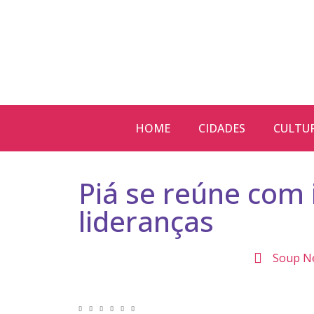
HOME
CIDADES
CULTU
Piá se reúne com
lideranças
Liane Weber
Soup N
Alexandra Masot