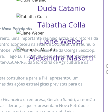
e Nova Petrópolis
vereiro, uma importante reunião entre os diretores da
contro aconteceu na sede da Cooperativa e reuniu o
ontobel Wissmann, o presidente da Ocergs Sescoop,
ti
eira, Tiago Luiz Schmidt, além de representantes dos
ter-ASCAR/RS, da Secretaria de Agricultura e da
sta consultoria para a Piá, apresentou um
as das ações estratégicas previstas para os
inanceiro da empresa, Geraldo Sandri, a reunião
das lideranças que representam Nova Petrópolis.
s de parceria da marca com as entidades.