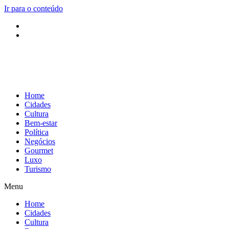
Ir para o conteúdo
Home
Cidades
Cultura
Bem-estar
Política
Negócios
Gourmet
Luxo
Turismo
Menu
Home
Cidades
Cultura