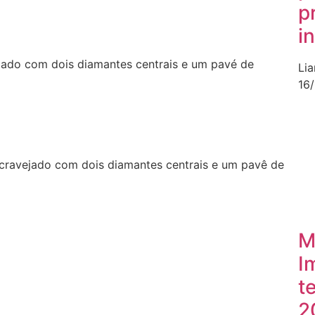
p
i
ejado com dois diamantes centrais e um pavé de
Li
16
 cravejado com dois diamantes centrais e um pavê de
M
I
t
2