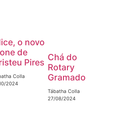
lice, o novo
cone de
Chá do
risteu Pires
Rotary
Gramado
batha Colla
/10/2024
Tábatha Colla
27/08/2024