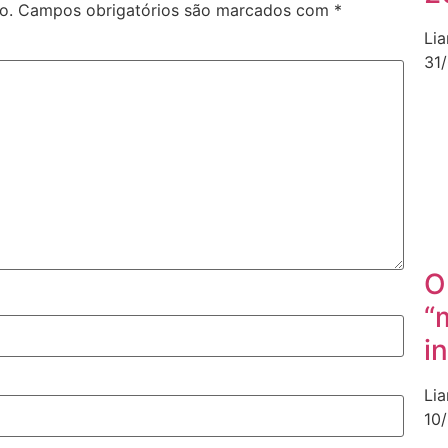
o.
Campos obrigatórios são marcados com
*
Li
31
O
“
i
Li
10