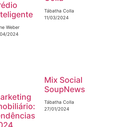
rédio
Tábatha Colla
nteligente
11/03/2024
ane Weber
/04/2024
Mix Social
SoupNews
arketing
Tábatha Colla
mobiliário:
27/01/2024
endências
024