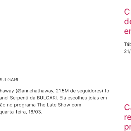
C
d
e
Tá
21
 BULGARI
thaway (@annehathaway, 21.5M de seguidores) foi
 anel Serpenti da BULGARI. Ela escolheu joias em
ição no programa The Late Show com
C
uarta-feira, 16/03.
r
p