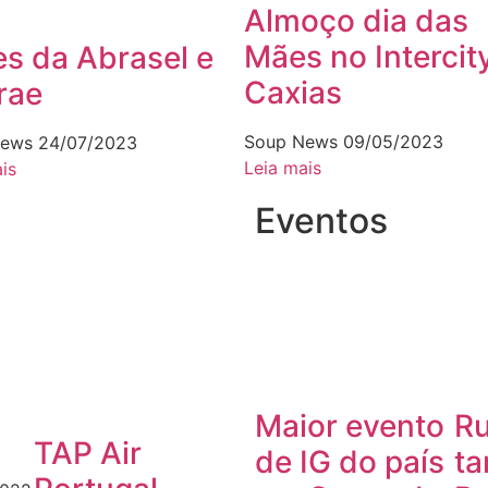
Almoço dia das
Mães no Intercit
s da Abrasel e
Caxias
rae
Soup News
09/05/2023
News
24/07/2023
Leia mais
is
Eventos
a
Maior evento
Ru
TAP Air
de IG do país
t