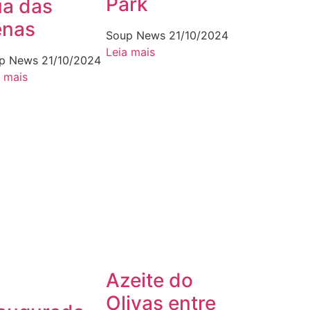
Park
a das
enas
Soup News
21/10/2024
Leia mais
p News
21/10/2024
a mais
Azeite do
Olivas entre