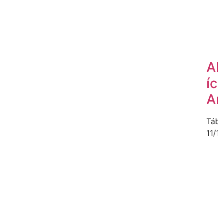
A
í
A
Tá
11