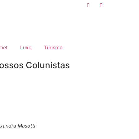
met
Luxo
Turismo
ossos Colunistas
exandra Masotti
Duda Catanio