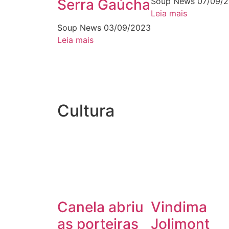
Serra Gaúcha
Soup News
07/09/
Leia mais
Soup News
03/09/2023
Leia mais
Cultura
Canela abriu
Vindima
as porteiras
Jolimont