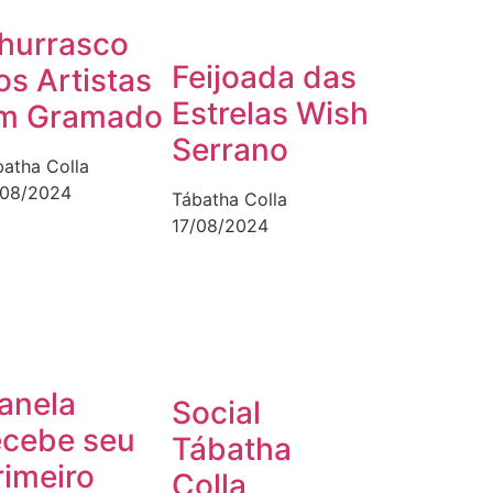
hurrasco
Feijoada das
os Artistas
Estrelas Wish
m Gramado
Serrano
batha Colla
/08/2024
Tábatha Colla
17/08/2024
anela
Social
ecebe seu
Tábatha
rimeiro
Colla