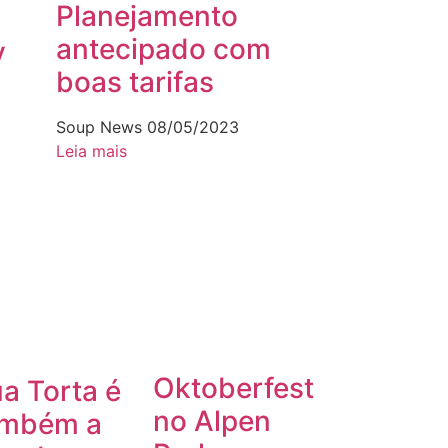
Planejamento
antecipado com
y
boas tarifas
Soup News
08/05/2023
Leia mais
Oktoberfest
a Torta é
no Alpen
ambém a