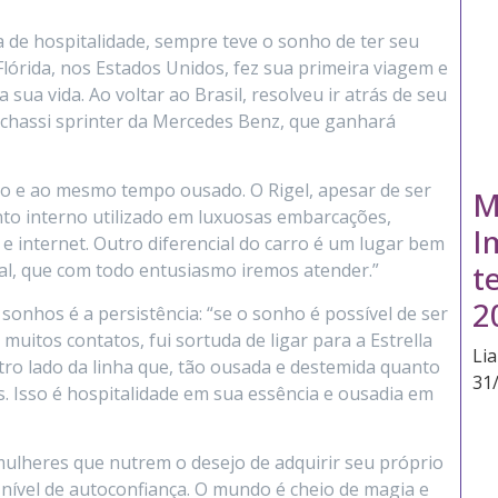
a de hospitalidade, sempre teve o sonho de ter seu
órida, nos Estados Unidos, fez sua primeira viagem e
 sua vida. Ao voltar ao Brasil, resolveu ir atrás de seu
 chassi sprinter da Mercedes Benz, que ganhará
ado e ao mesmo tempo ousado. O Rigel, apesar de ser
M
o interno utilizado em luxuosas embarcações,
I
 e internet. Outro diferencial do carro é um lugar bem
t
al, que com todo entusiasmo iremos atender.”
2
 sonhos é a persistência: “se o sonho é possível de ser
 muitos contatos, fui sortuda de ligar para a Estrella
Li
tro lado da linha que, tão ousada e destemida quanto
31
. Isso é hospitalidade em sua essência e ousadia em
ulheres que nutrem o desejo de adquirir seu próprio
nível de autoconfiança. O mundo é cheio de magia e