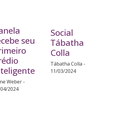
anela
Social
ecebe seu
Tábatha
rimeiro
Colla
rédio
Tábatha Colla
nteligente
11/03/2024
ane Weber
/04/2024