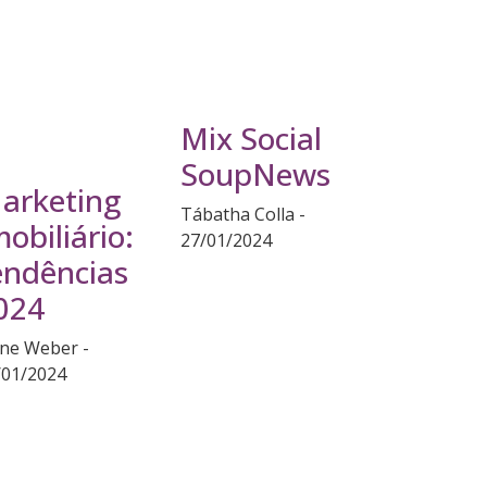
Mix Social
SoupNews
arketing
Tábatha Colla
mobiliário:
27/01/2024
endências
024
ane Weber
/01/2024