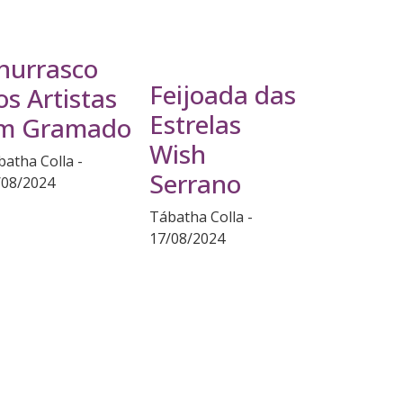
hurrasco
Feijoada das
os Artistas
Estrelas
m Gramado
Wish
batha Colla
Serrano
/08/2024
Tábatha Colla
17/08/2024