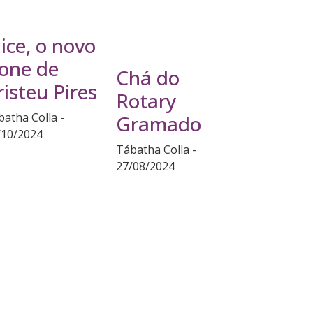
lice, o novo
cone de
Chá do
risteu Pires
Rotary
batha Colla
Gramado
/10/2024
Tábatha Colla
27/08/2024