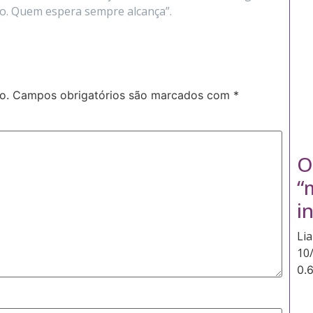
to. Quem espera sempre alcança”.
o.
Campos obrigatórios são marcados com
*
O
“
i
Li
10