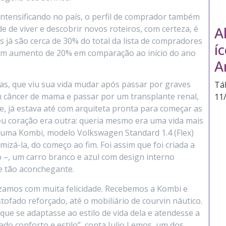
ntensificando no país, o perfil de comprador também
A
de viver e descobrir novos roteiros, com certeza, é
s já são cerca de 30% do total da lista de compradores
í
 um aumento de 20% em comparação ao início do ano
A
as, que viu sua vida mudar após passar por graves
Tá
 câncer de mama e passar por um transplante renal,
11
e, já estava até com arquiteta pronta para começar as
u coração era outra: queria mesmo era uma vida mais
r uma Kombi, modelo Volkswagen Standard 1.4 (Flex)
mizá-la, do começo ao fim. Foi assim que foi criada a
, um carro branco e azul com design interno
e tão aconchegante.
lizamos com muita felicidade. Recebemos a Kombi e
ofado reforçado, até o mobiliário de courvin náutico.
ue se adaptasse ao estilo de vida dela e atendesse a
ado conforto e estilo”, conta Julio Lemos, um dos