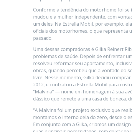
Conforme a tendência do motorhome foi se i
mudou e a mulher independente, com vontade 
um deles. Na Estrella Mobil, por exemplo, ela
oficiais dos motorhomes, o que representa
passado.
Uma dessas compradoras é Gilka Reinert Rib
problemas de saúde. Depois de enfrentar um
resolveu reformar seu apartamento, inclusiv
obras, quando percebeu que a vontade do se
livre. Nesse momento, Gilka decidiu compra
2012, e contratou a Estrella Mobil para custo
“Malvina” — nome em homenagem à sua avó –
clássico que remete a uma casa de boneca, d
“A Malvina foi um projeto exclusivo que rea
montamos o interno dela do zero, desde o est
Em conjunto com a Gilka, criamos um design q
suas principais necessidades, sem deixar de l