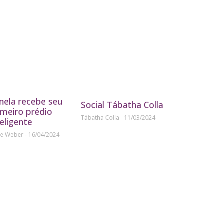
nela recebe seu
Social Tábatha Colla
imeiro prédio
Tábatha Colla
11/03/2024
teligente
ne Weber
16/04/2024