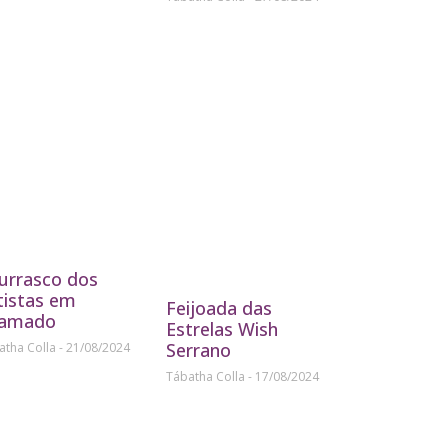
urrasco dos
tistas em
Feijoada das
amado
Estrelas Wish
Serrano
atha Colla
21/08/2024
Tábatha Colla
17/08/2024