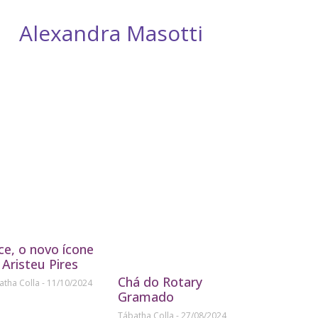
Alexandra Masotti
D
ice, o novo ícone
 Aristeu Pires
Chá do Rotary
atha Colla
11/10/2024
Gramado
Tábatha Colla
27/08/2024