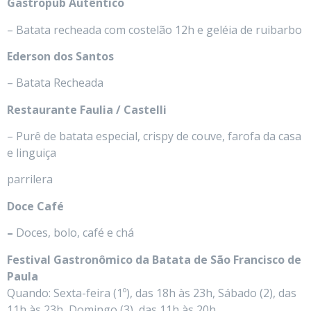
Gastropub Autêntico
– Batata recheada com costelão 12h e geléia de ruibarbo
Ederson dos Santos
– Batata Recheada
Restaurante Faulia / Castelli
– Purê de batata especial, crispy de couve, farofa da casa
e linguiça
parrilera
Doce Café
–
Doces, bolo, café e chá
Festival Gastronômico da Batata de São Francisco de
Paula
Quando: Sexta-feira (1º), das 18h às 23h, Sábado (2), das
11h às 23h, Domingo (3), das 11h às 20h.