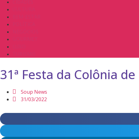
CIDADES
CULTURA
BEM-ESTAR
POLÍTICA
NEGÓCIOS
GOURMET
LUXO
TURISMO
31ª Festa da Colônia d
Soup News
31/03/2022