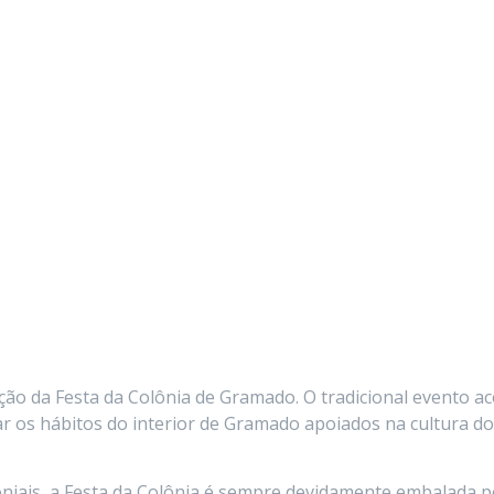
ição da Festa da Colônia de Gramado. O tradicional evento 
ar os hábitos do interior de Gramado apoiados na cultura do
oniais, a Festa da Colônia é sempre devidamente embalada 