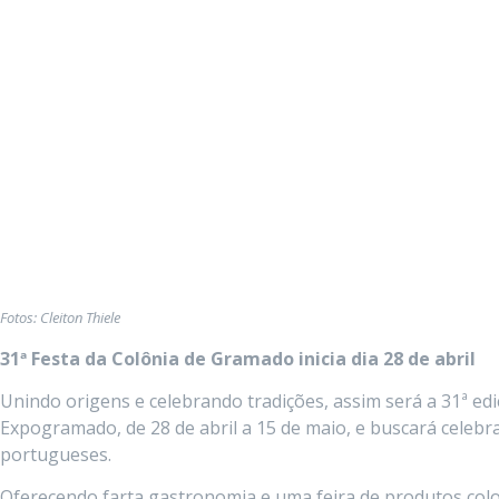
Fotos: Cleiton Thiele
31ª Festa da Colônia de Gramado inicia dia 28 de abril
Unindo origens e celebrando tradições, assim será a 31ª ed
Expogramado, de 28 de abril a 15 de maio, e buscará celebr
portugueses.
Oferecendo farta gastronomia e uma feira de produtos col