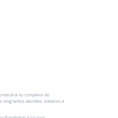
acontecerá no complexo do
s imigrantes alemães, italianos e
por Bandinhas e Grupos