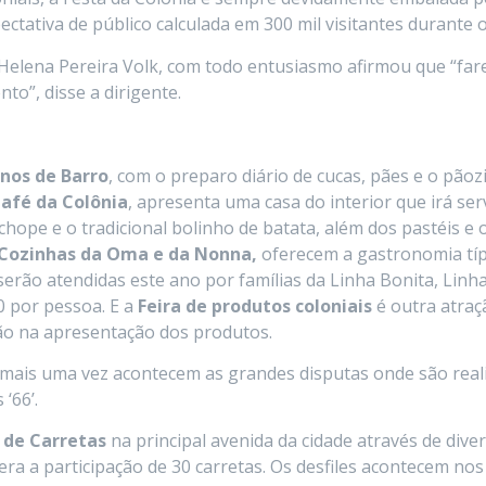
ectativa de público calculada em 300 mil visitantes durante o
 Helena Pereira Volk, com todo entusiasmo afirmou que “fa
to”, disse a dirigente.
nos de Barro
, com o preparo diário de cucas, pães e o pãoz
afé da Colônia
, apresenta uma casa do interior que irá serv
hope e o tradicional bolinho de batata, além dos pastéis e
Cozinhas da Oma e da Nonna,
oferecem a gastronomia típi
erão atendidas este ano por famílias da Linha Bonita, Linha
0 por pessoa. E a
Feira de produtos coloniais
é outra atraç
ção na apresentação dos produtos.
mais uma vez acontecem as grandes disputas onde são real
‘66’.
e de Carretas
na principal avenida da cidade através de dive
ra a participação de 30 carretas. Os desfiles acontecem nos