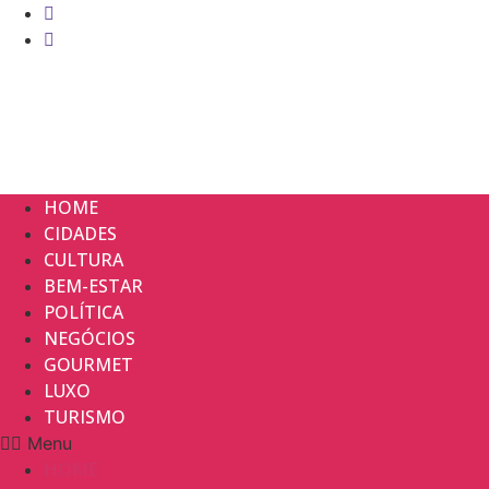
Ir
para
o
conteúdo
HOME
CIDADES
CULTURA
BEM-ESTAR
POLÍTICA
NEGÓCIOS
GOURMET
LUXO
TURISMO
Menu
HOME