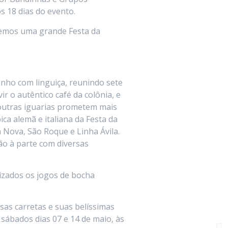
s 18 dias do evento.
remos uma grande Festa da
inho com linguiça, reunindo sete
ir o autêntico café da colônia, e
 outras iguarias prometem mais
ca alemã e italiana da Festa da
 Nova, São Roque e Linha Ávila.
ão à parte com diversas
izados os jogos de bocha
rsas carretas e suas belíssimas
 sábados dias 07 e 14 de maio, às