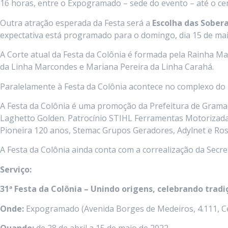
16 horas, entre o Expogramado – sede do evento – até o c
Outra atração esperada da Festa será a
Escolha das Sober
expectativa está programado para o domingo, dia 15 de ma
A Corte atual da Festa da Colônia é formada pela Rainha Ma
da Linha Marcondes e Mariana Pereira da Linha Carahá.
Paralelamente à Festa da Colônia acontece no complexo do
A Festa da Colônia é uma promoção da Prefeitura de Gramad
Laghetto Golden. Patrocínio STIHL Ferramentas Motorizadas.
Pioneira 120 anos, Stemac Grupos Geradores, Adylnet e Ros
A Festa da Colônia ainda conta com a correalização da Secr
Serviço:
31ª Festa da Colônia – Unindo origens, celebrando tradi
Onde:
Expogramado (Avenida Borges de Medeiros, 4.111, C
Quando:
de 28 de abril a 15 de maio de 2022.