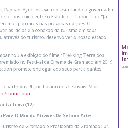
ul, Raphael Ayub, esteve representando o governador
rceria construída entre o Estado e o Connection. “Já
eremos parceiros nas próximas edições. O
tir as ideias e a conexão do turismo em seus
, através do turismo, desenvolver o nosso estado
Ma
Im
ompanhou a exibição do filme “Trekking Terra dos
te
 premiado no Festival de Cinema de Gramado em 2019.
Lia
ection promete entregar aos seus participantes
a partir das 9h, no Palácio dos Festivais. Mais
om/connection
.
inta-feira (12)
o Para O Mundo Através Da Sétima Arte
de Turismo de Gramado e Presidente da GramadoTur.