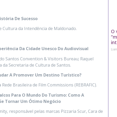
istória De Sucesso
de Cultura da Intendência de Maldonado.
O 
“m
in
Experiência Da Cidade Unesco Do Audiovisual
Lia
 do Santos Convention & Visitors Bureau; Raquel
 da Secretaria de Cultura de Santos.
udar A Promover Um Destino Turístico?
da Rede Brasileira de Film Commissions (REBRAFIC).
 Palcos Para O Mundo Do Turismo: Como A
Se Tornar Um Ótimo Negócio
ity, responsável pelas marcas Pizzaria Scur, Cara de