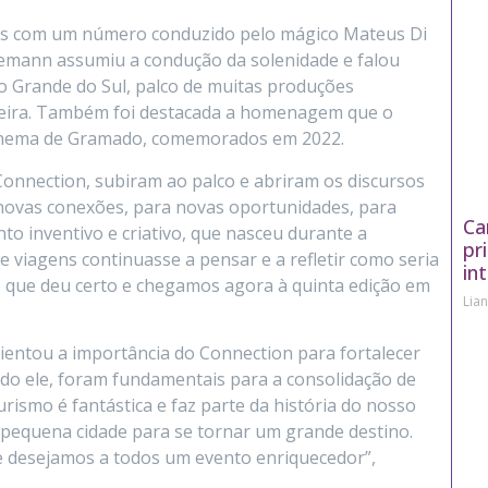
ivais com um número conduzido pelo mágico Mateus Di
emann assumiu a condução da solenidade e falou
o Grande do Sul, palco de muitas produções
rreira. Também foi destacada a homenagem que o
 Cinema de Gramado, comemorados em 2022.
onnection, subiram ao palco e abriram os discursos
 novas conexões, para novas oportunidades, para
Ca
o inventivo e criativo, que nasceu durante a
pr
viagens continuasse a pensar e a refletir como seria
in
o que deu certo e chegamos agora à quinta edição em
Lia
lientou a importância do Connection para fortalecer
do ele, foram fundamentais para a consolidação de
urismo é fantástica e faz parte da história do nosso
 pequena cidade para se tornar um grande destino.
 e desejamos a todos um evento enriquecedor”,