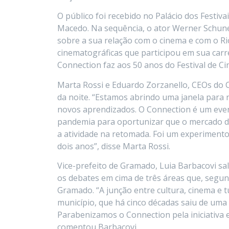
O público foi recebido no Palácio dos Fest
Macedo. Na sequência, o ator Werner Schun
sobre a sua relação com o cinema e com o Ri
cinematográficas que participou em sua ca
Connection faz aos 50 anos do Festival de
Marta Rossi e Eduardo Zorzanello, CEOs do C
da noite. “Estamos abrindo uma janela para
novos aprendizados. O Connection é um event
pandemia para oportunizar que o mercado de 
a atividade na retomada. Foi um experiment
dois anos”, disse Marta Rossi.
Vice-prefeito de Gramado, Luia Barbacovi sa
os debates em cima de três áreas que, segun
Gramado. “A junção entre cultura, cinema e t
município, que há cinco décadas saiu de uma
Parabenizamos o Connection pela iniciativa
comentou Barbacovi.