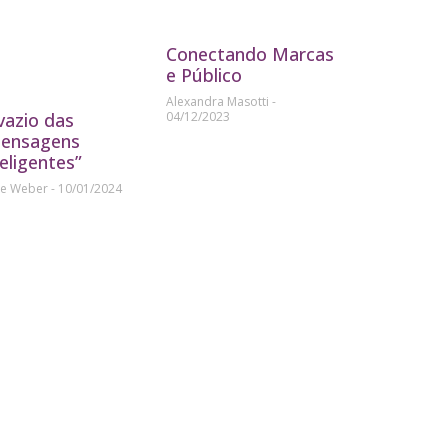
Conectando Marcas
e Público
Alexandra Masotti
04/12/2023
vazio das
ensagens
teligentes”
ne Weber
10/01/2024