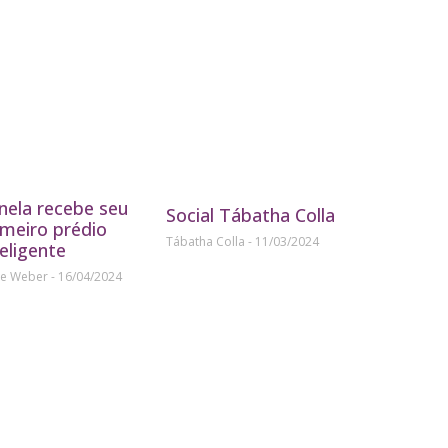
nela recebe seu
Social Tábatha Colla
imeiro prédio
Tábatha Colla
11/03/2024
teligente
ne Weber
16/04/2024