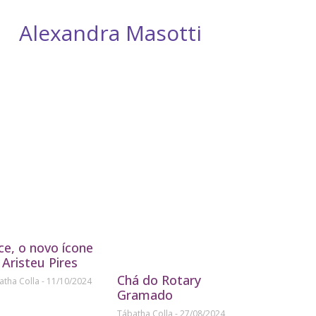
Alexandra Masotti
D
ice, o novo ícone
 Aristeu Pires
Chá do Rotary
atha Colla
11/10/2024
Gramado
Tábatha Colla
27/08/2024