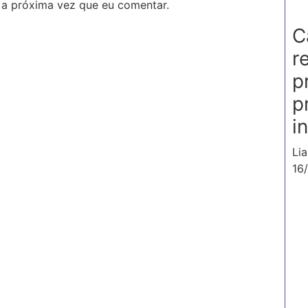
 a próxima vez que eu comentar.
C
r
p
p
i
Li
16