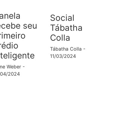
anela
Social
ecebe seu
Tábatha
rimeiro
Colla
rédio
Tábatha Colla
nteligente
11/03/2024
ane Weber
/04/2024