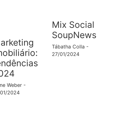
Mix Social
SoupNews
arketing
Tábatha Colla
mobiliário:
27/01/2024
endências
024
ane Weber
/01/2024