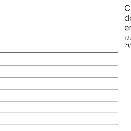
C
d
e
Tá
21