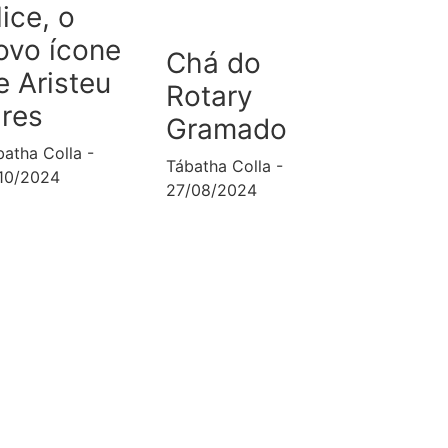
lice, o
ovo ícone
Chá do
e Aristeu
Rotary
ires
Gramado
batha Colla
Tábatha Colla
/10/2024
27/08/2024