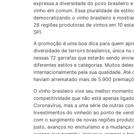
expressa a diversidade do povo brasileiro 
vinho em comum. Essa pluralidade de estilos
democratizando o vinho brasileiro e mostran
26 regiões produtoras de vinhos em 10 estad
SP).
A promoção é uma boa dica para quem aprec
diversidade de terroirs brasileiros, única
nessas 72 garrafas que estarão sendo envi
diferentes estilos e categorias. Muitos de
internacionalmente pela sua qualidade. Até o
haviam arrematado mais de 5.900 premiaçõ
O vinho brasileiro vive seu melhor momento
competitividade que não está apenas ligad
Coronavírus, mas a uma série de outras co
Investimentos do vinhedo ao ponto de venda
com o surgimento de novas regiões produtor
justo, avanços no enoturismo e a mudança 
avanço que permitiu, inclusive, romper a bar