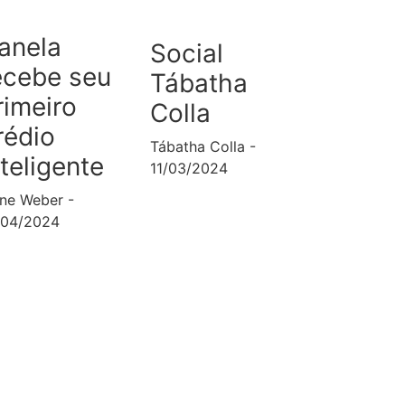
anela
Social
ecebe seu
Tábatha
rimeiro
Colla
rédio
Tábatha Colla
nteligente
11/03/2024
ane Weber
/04/2024