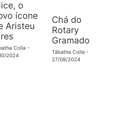
lice, o
ovo ícone
Chá do
e Aristeu
Rotary
ires
Gramado
batha Colla
Tábatha Colla
/10/2024
27/08/2024