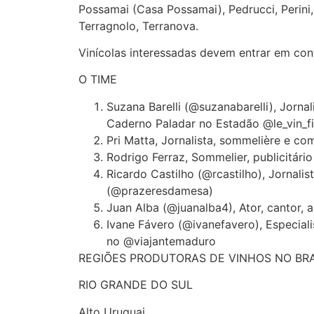
Possamai (Casa Possamai), Pedrucci, Perini,
Terragnolo, Terranova.
Vinícolas interessadas devem entrar em con
O TIME
Suzana Barelli (@suzanabarelli), Jorna
Caderno Paladar no Estadão @le_vin_fi
Pri Matta, Jornalista, sommelière e c
Rodrigo Ferraz, Sommelier, publicitári
Ricardo Castilho (@rcastilho), Jornali
(@prazeresdamesa)
Juan Alba (@juanalba4), Ator, cantor,
Ivane Fávero (@ivanefavero), Especial
no @viajantemaduro
REGIÕES PRODUTORAS DE VINHOS NO BRA
RIO GRANDE DO SUL
Alto Uruguai