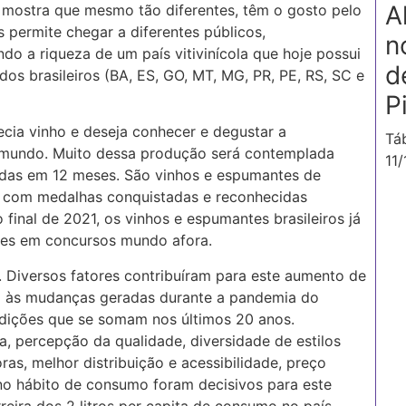
A
e mostra que mesmo tão diferentes, têm o gosto pelo
 permite chegar a diferentes públicos,
n
do a riqueza de um país vitivinícola que hoje possui
d
os brasileiros (BA, ES, GO, MT, MG, PR, PE, RS, SC e
P
ia vinho e deseja conhecer e degustar a
Tá
 no mundo. Muito dessa produção será contemplada
11
adas em 12 meses. São vinhos e espumantes de
les com medalhas conquistadas e reconhecidas
 final de 2021, os vinhos e espumantes brasileiros já
es em concursos mundo afora.
. Diversos fatores contribuíram para este aumento de
o às mudanças geradas durante a pandemia do
ndições que se somam nos últimos 20 anos.
, percepção da qualidade, diversidade de estilos
as, melhor distribuição e acessibilidade, preço
no hábito de consumo foram decisivos para este
reira dos 2 litros per capita de consumo no país.