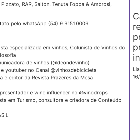
 Pizzato, RAR, Salton, Tenuta Foppa & Ambrosi,
C
tato pelo whatsApp (54) 9 9151.0006.
r
p
p
lista especializada em vinhos, Colunista de Vinhos do
losofia
i
omunicadora de vinhos (@deondevinho)
Li
o e youtuber no Canal @vinhosdebicicleta
16
sta e editor da Revista Prazeres da Mesa
 apresentador e wine influencer no @vinodrops
ista em Turismo, consultora e criadora de Conteúdo
SIL