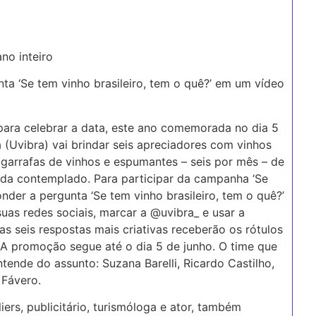
no inteiro
nta ‘Se tem vinho brasileiro, tem o quê?’ em um vídeo
 para celebrar a data, este ano comemorada no dia 5
ra (Uvibra) vai brindar seis apreciadores com vinhos
2 garrafas de vinhos e espumantes – seis por mês – de
ada contemplado. Para participar da campanha ‘Se
onder a pergunta ‘Se tem vinho brasileiro, tem o quê?’
uas redes sociais, marcar a @uvibra_ e usar a
as seis respostas mais criativas receberão os rótulos
A promoção segue até o dia 5 de junho. O time que
tende do assunto: Suzana Barelli, Ricardo Castilho,
 Fávero.
ers, publicitário, turismóloga e ator, também