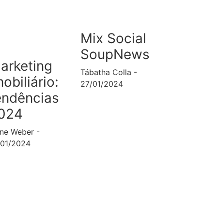
Mix Social
SoupNews
arketing
Tábatha Colla
mobiliário:
27/01/2024
endências
024
ane Weber
/01/2024