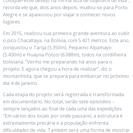
Coloquei esse desejo na minha lista de objetivos de vida”,
recorda ele que, dois anos depois, mudou-se para Porto
Alegre e se apaixonou por viajar e conhecer novos
lugares.
Em 2015, realizou sua primeira grande aventura ao subir
o pico Chacaltaya, na Bolívia, com 5.421 metros. Este ano,
conquistou o Tarija (5.350m), Pequeno Alpamayo
(5.430m) e Huayna Potosi (6.088m), todos na cordilheira
boliviana. “Venho me preparando há anos para o
projeto. E agora chegou a hora de realizar”, diz o
montanhista, que se prepara para embarcar no próximo
dia 4 de janeiro.
Cada etapa do projeto será registrada e transformada
em documentário. No total, serão sete episódios –
sempre lançados ao final de cada uma das expedições.
“Em vários dos locais por onde passarei, a estrutura é
extremamente precária e a população enfrenta
dificuldades de vida. Também será uma forma de mostrar