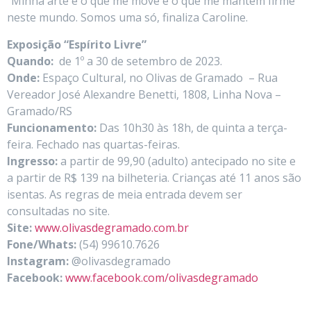
“Minha arte é o que me move e o que me mantém firme
neste mundo. Somos uma só, finaliza Caroline.
Exposição “Espírito Livre”
Quando:
de 1º a 30 de setembro de 2023.
Onde:
Espaço Cultural, no Olivas de Gramado – Rua
Vereador José Alexandre Benetti, 1808, Linha Nova –
Gramado/RS
Funcionamento:
Das 10h30 às 18h, de quinta a terça-
feira. Fechado nas quartas-feiras.
Ingresso:
a partir de 99,90 (adulto) antecipado no site e
a partir de R$ 139 na bilheteria. Crianças até 11 anos são
isentas. As regras de meia entrada devem ser
consultadas no site.
Site:
www.olivasdegramado.com.br
Fone/Whats:
(54) 99610.7626
Instagram:
@olivasdegramado
Facebook:
www.facebook.com/olivasdegramado