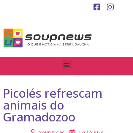
Picolés refrescam
animais do
Gramadozoo
Soup News
13/02/2024