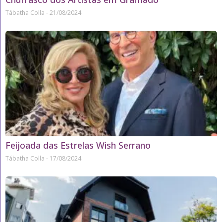
Tábatha Colla
21/08/2024
Feijoada das Estrelas Wish Serrano
Tábatha Colla
17/08/2024