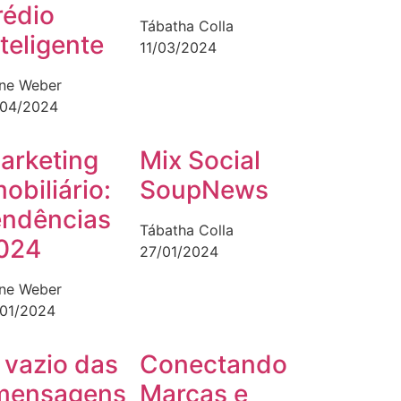
rédio
Tábatha Colla
nteligente
11/03/2024
ane Weber
/04/2024
arketing
Mix Social
mobiliário:
SoupNews
endências
Tábatha Colla
024
27/01/2024
ane Weber
/01/2024
 vazio das
Conectando
mensagens
Marcas e