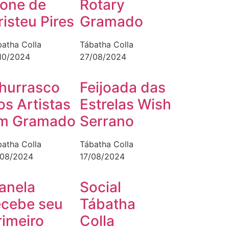
cone de
Rotary
risteu Pires
Gramado
batha Colla
Tábatha Colla
/10/2024
27/08/2024
hurrasco
Feijoada das
os Artistas
Estrelas Wish
m Gramado
Serrano
batha Colla
Tábatha Colla
/08/2024
17/08/2024
anela
Social
ecebe seu
Tábatha
rimeiro
Colla