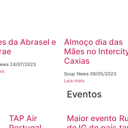
s da Abrasel e
Almoço dia das
rae
Mães no Intercit
Caxias
News
24/07/2023
is
Soup News
09/05/2023
Leia mais
Eventos
a
TAP Air
Maior evento
Ru
Portugal
de IG do país
t