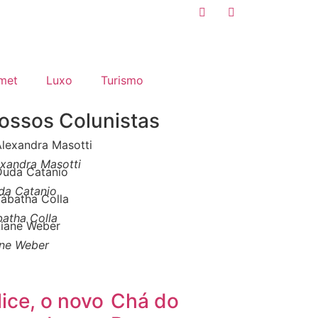
met
Luxo
Turismo
ossos Colunistas
exandra Masotti
da Catanio
batha Colla
ane Weber
lice, o novo
Chá do