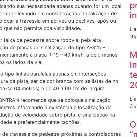
p
ificando sua necessidade apenas quando for um local
i
, sempre levando em consideração a localização de
olocar a travessia em aclives ou declives, após ou
 que não permita boa visibilidade.
Li
16
r faixa de pedestre sobre rodovia, pela alta
zação de placas de sinalização do tipo A-32b –
M
ntamente à placa R-19 – 40 km/h, a pelo menos
s os lados da via.
I
t
do tipo linhas paralelas apenas em interseções
ra da pista, ser de cor branca com as listas de no
2
a-se 04 metros) e de 40 a 60 cm de largura.
Li
 CONTRAN recomenda que se coloque sinalização
31
destres informando a existência e localização da
dução de velocidade sobre pista, e sinalização na
cidade e preferencialmente tachões.
O
“
s de travessia de pedestre próximas a controladores