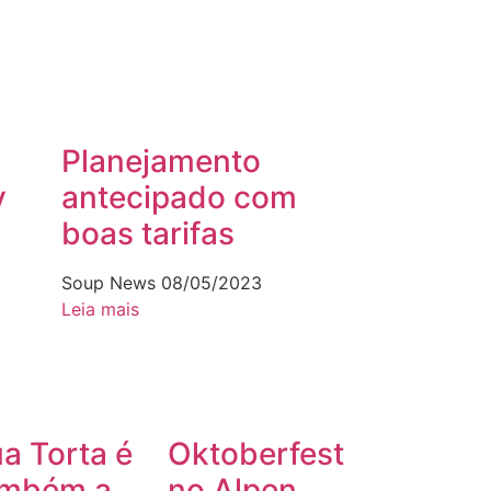
Planejamento
y
antecipado com
boas tarifas
Soup News
08/05/2023
Leia mais
a Torta é
Oktoberfest
ambém a
no Alpen