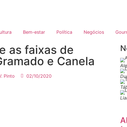
ultura
Bem-estar
Política
Negócios
Gour
e as faixas de
N
Gramado e Canela
Al
V. Pinto
02/10/2020
Du
Tá
Li
A