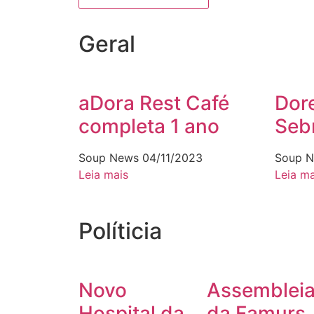
Geral
aDora Rest Café
Dore
completa 1 ano
Seb
Soup News
04/11/2023
Soup 
Leia mais
Leia ma
Políticia
Novo
Assemblei
Hospital da
da Famurs