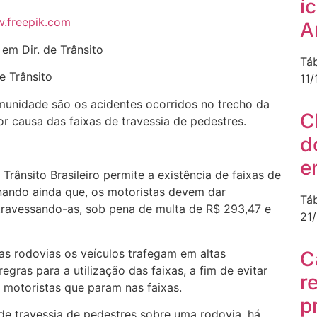
í
w.freepik.com
A
 em Dir. de Trânsito
Tá
e Trânsito
11
omunidade são os acidentes ocorridos no trecho da
C
 causa das faixas de travessia de pedestres.
d
e
rânsito Brasileiro permite a existência de faixas de
nando ainda que, os motoristas devem dar
Tá
travessando-as, sob pena de multa de R$ 293,47 e
21
s rodovias os veículos trafegam em altas
C
egras para a utilização das faixas, a fim de evitar
r
 motoristas que param nas faixas.
p
 de travessia de pedestres sobre uma rodovia, há