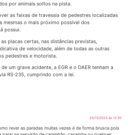
s por animais soltos na pista.
er as faixas de travessia de pedestres localizadas
 as mesmas o mais próximo possível dos
á possui.
as placas certas, nas distâncias previstas,
ndicativa de velocidade, além de todas as outras
os pedestres e motorista.
a de um grave acidente, a EGR e o DAER tenham a
ovia RS-235, cumprindo com a lei.
25/11/2023 às 12:30
omo rever as paradas muitas vezes é de forma brusca pois
 a parar se seguirdo de caminhão, casamba ou qualquer